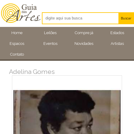
Buscar
Artistas
Home
Leilões
Compre já
Estados
Eventos
Espacos
Eventos
Novidades
Artistas
Locais
Contato
Adelina Gomes