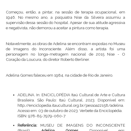
Começou, então, a pintar, na sessão de terapia ocupacional, em
1946. No mesmo ano, a psiquiatra Nise da Silveira assumiu a
supervisão dessa sessão do hospital. Apesar de sua atitude agressiva
e negativista, não demorou a aceitar a pintura como terapia.
Notavelmente, as obras de Adelina se encontram expostas no Museu
de Imagens do Inconsciente. Além disso, a artista foi uma
personagem no longa-metragem nacional de 2015 Nise - O
Coração da Loucura, do diretor Roberto Berliner.
Adelina Gomes faleceu em 1984, na cidade de Rio de Janeiro.
ADELINA. In: ENCICLOPÉDIA Itaú Cultural de Arte e Cultura
Brasileira. São Paulo: Itaú Cultural, 2023. Disponível em:
http://enciclopedia.itaucultural.org.br/pessoa22158/adelina
.
Acesso em: 03 de outubro de 2023. Verbete da Enciclopédia.
ISBN: 978-85-7979-060-7
Referência:
MUSEU DE IMAGENS DO INCONSCIENTE
(Brasil).
Adelina Gomes
. Disponível em: