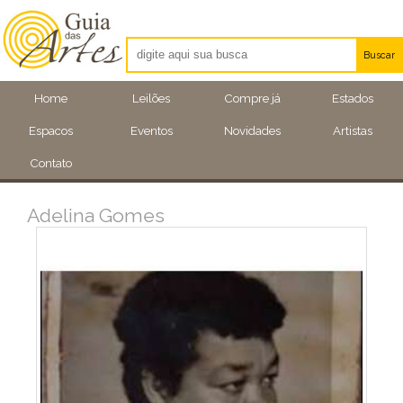
Buscar
Artistas
Home
Leilões
Compre já
Estados
Eventos
Espacos
Eventos
Novidades
Artistas
Locais
Contato
Adelina Gomes