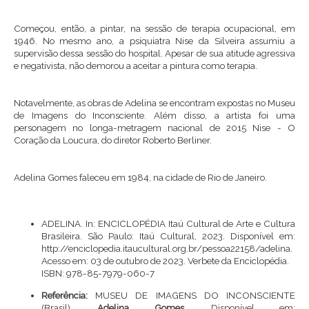
Começou, então, a pintar, na sessão de terapia ocupacional, em
1946. No mesmo ano, a psiquiatra Nise da Silveira assumiu a
supervisão dessa sessão do hospital. Apesar de sua atitude agressiva
e negativista, não demorou a aceitar a pintura como terapia.
Notavelmente, as obras de Adelina se encontram expostas no Museu
de Imagens do Inconsciente. Além disso, a artista foi uma
personagem no longa-metragem nacional de 2015 Nise - O
Coração da Loucura, do diretor Roberto Berliner.
Adelina Gomes faleceu em 1984, na cidade de Rio de Janeiro.
ADELINA. In: ENCICLOPÉDIA Itaú Cultural de Arte e Cultura
Brasileira. São Paulo: Itaú Cultural, 2023. Disponível em:
http://enciclopedia.itaucultural.org.br/pessoa22158/adelina
.
Acesso em: 03 de outubro de 2023. Verbete da Enciclopédia.
ISBN: 978-85-7979-060-7
Referência:
MUSEU DE IMAGENS DO INCONSCIENTE
(Brasil).
Adelina Gomes
. Disponível em: