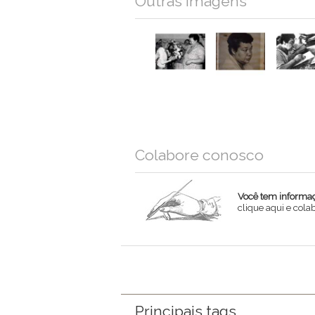
Outras imagens
Colabore conosco
Você tem informaçõ
clique aqui e col
Nome
Email
Mensagem
Principais tags