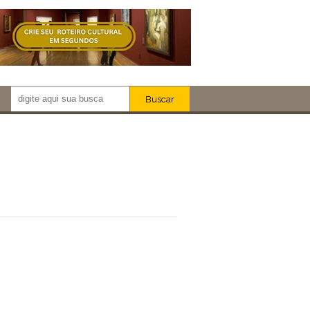
Buscar
Newsletter!
Artistas
Eventos
Locais
iar