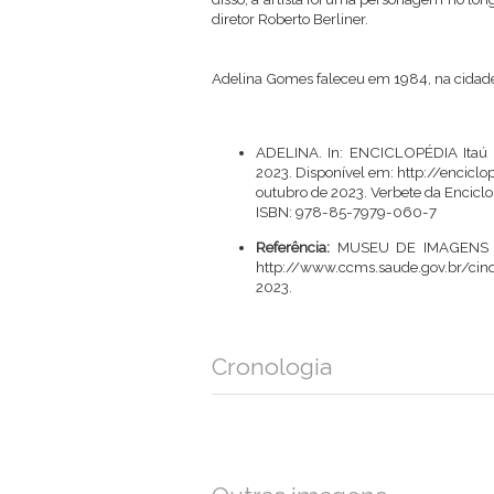
diretor Roberto Berliner.
Adelina Gomes faleceu em 1984, na cidade 
ADELINA. In: ENCICLOPÉDIA Itaú Cul
2023. Disponível em:
http://enciclo
outubro de 2023. Verbete da Enciclo
ISBN: 978-85-7979-060-7
Referência:
MUSEU DE IMAGENS D
http://www.ccms.saude.gov.br/ci
2023.
Cronologia