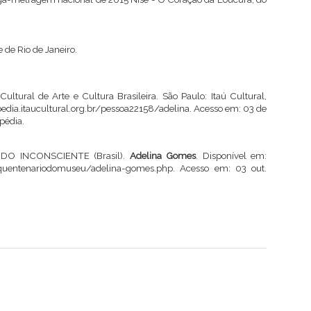
de Rio de Janeiro.
tural de Arte e Cultura Brasileira. São Paulo: Itaú Cultural,
pedia.itaucultural.org.br/pessoa22158/adelina
. Acesso em: 03 de
pédia.
O INCONSCIENTE (Brasil).
Adelina Gomes
. Disponível em:
nquentenariodomuseu/adelina-gomes.php
. Acesso em: 03 out.