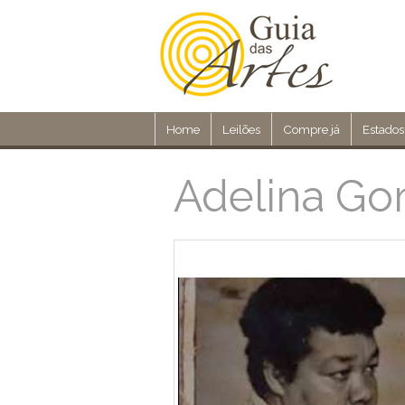
Home
Leilões
Compre já
Estados
Adelina G