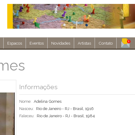
Espacos
Eventos
Novidades
Artistas
Contato
Assine nosso 
omes
Env
Informações
Nome:
Adelina Gomes
Nasceu:
Rio de Janeiro - RJ - Brasil, 1916
Faleceu:
Rio de Janeiro - RJ - Brasil, 1984