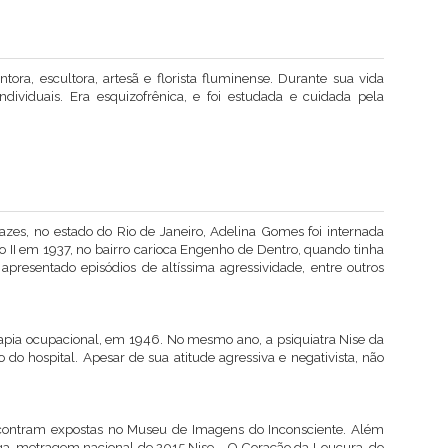
ora, escultora, artesã e florista fluminense. Durante sua vida
dividuais. Era esquizofrênica, e foi estudada e cuidada pela
s, no estado do Rio de Janeiro, Adelina Gomes foi internada
ro II em 1937, no bairro carioca Engenho de Dentro, quando tinha
 apresentado episódios de altíssima agressividade, entre outros
rapia ocupacional, em 1946. No mesmo ano, a psiquiatra Nise da
 do hospital. Apesar de sua atitude agressiva e negativista, não
ncontram expostas no Museu de Imagens do Inconsciente. Além
onga-metragem nacional de 2015 Nise - O Coração da Loucura, do