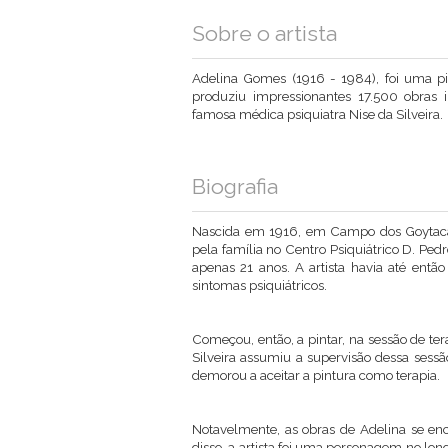
Sobre o artista
Adelina Gomes (1916 - 1984), foi uma pint
produziu impressionantes 17.500 obras in
famosa médica psiquiatra Nise da Silveira.
Biografia
Nascida em 1916, em Campo dos Goytacaze
pela família no Centro Psiquiátrico D. Ped
apenas 21 anos. A artista havia até então
sintomas psiquiátricos.
Começou, então, a pintar, na sessão de te
Silveira assumiu a supervisão dessa sessão
demorou a aceitar a pintura como terapia.
Notavelmente, as obras de Adelina se e
disso, a artista foi uma personagem no l