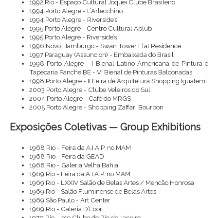
1992 Rio - Espaço Cultural Joquei Clube Brasileiro
1994 Porto Alegre - L’Arlecchino
1994 Porto Alegre - Riverside’s
1995 Porto Alegre - Centro Cultural Aplub
1995 Porto Alegre - Riverside’s
1996 Novo Hamburgo - Swan Tower Flat Residence
1997 Paraguay (Assuncion) - Embaixada do Brasil
1998 Porto Alegre - I Bienal Latino Americana de Pintura e
Tapecaria Panche BE - VI Bienal de Pinturas Balconadas
1998 Porto Alegre - II Feira de Arquitetura Shopping Iguatemi
2003 Porto Alegre - Clube Veleiros do Sul
2004 Porto Alegre - Café do MRGS
2005 Porto Alegre - Shopping Zaffari Bourbon
Exposições Coletivas — Group Exhibitions
1968 Rio - Feira da A.I.A.P. no MAM
1968 Rio - Feira da GEAD
1968 Rio - Galeria Velha Bahia
1969 Rio - Feira da A.I.A.P. no MAM
1969 Rio - LXXIV Salão de Belas Artes / Mencão Honrosa
1969 Rio - Salão Fluminense de Belas Artes
1969 São Paulo - Art Center
1969 Rio - Galeria D’Ecor
1970 Rio - Iate Clube do Rio de Janeiro