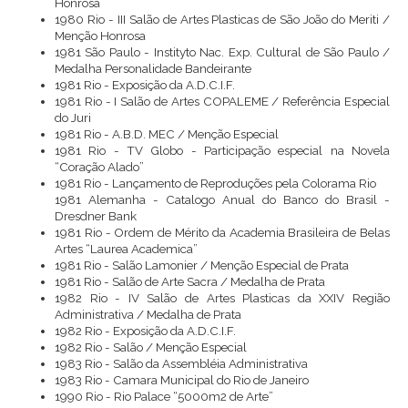
Honrosa
1980 Rio - III Salão de Artes Plasticas de São João do Meriti /
Menção Honrosa
1981 São Paulo - Instityto Nac. Exp. Cultural de São Paulo /
Medalha Personalidade Bandeirante
1981 Rio - Exposição da A.D.C.I.F.
1981 Rio - I Salão de Artes COPALEME / Referência Especial
do Juri
1981 Rio - A.B.D. MEC / Menção Especial
1981 Rio - TV Globo - Participação especial na Novela
“Coração Alado”
1981 Rio - Lançamento de Reproduções pela Colorama Rio
1981 Alemanha - Catalogo Anual do Banco do Brasil -
Dresdner Bank
1981 Rio - Ordem de Mérito da Academia Brasileira de Belas
Artes “Laurea Academica”
1981 Rio - Salão Lamonier / Menção Especial de Prata
1981 Rio - Salão de Arte Sacra / Medalha de Prata
1982 Rio - IV Salão de Artes Plasticas da XXIV Região
Administrativa / Medalha de Prata
1982 Rio - Exposição da A.D.C.I.F.
1982 Rio - Salão / Menção Especial
1983 Rio - Salão da Assembléia Administrativa
1983 Rio - Camara Municipal do Rio de Janeiro
1990 Rio - Rio Palace “5000m2 de Arte”