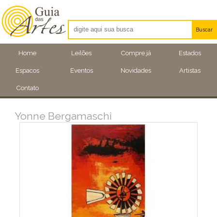
Buscar
Artistas
Home
Leilões
Compre já
Estados
Eventos
Espacos
Eventos
Novidades
Artistas
Locais
Contato
Yonne Bergamaschi