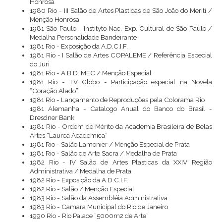
Honrosa
1980 Rio - III Salão de Artes Plasticas de São João do Meriti /
Menção Honrosa
1981 São Paulo - Instityto Nac. Exp. Cultural de São Paulo /
Medalha Personalidade Bandeirante
1981 Rio - Exposição da A.D.C.I.F.
1981 Rio - I Salão de Artes COPALEME / Referência Especial
do Juri
1981 Rio - A.B.D. MEC / Menção Especial
1981 Rio - TV Globo - Participação especial na Novela
“Coração Alado”
1981 Rio - Lançamento de Reproduções pela Colorama Rio
1981 Alemanha - Catalogo Anual do Banco do Brasil -
Dresdner Bank
1981 Rio - Ordem de Mérito da Academia Brasileira de Belas
Artes “Laurea Academica”
1981 Rio - Salão Lamonier / Menção Especial de Prata
1981 Rio - Salão de Arte Sacra / Medalha de Prata
1982 Rio - IV Salão de Artes Plasticas da XXIV Região
Administrativa / Medalha de Prata
1982 Rio - Exposição da A.D.C.I.F.
1982 Rio - Salão / Menção Especial
1983 Rio - Salão da Assembléia Administrativa
1983 Rio - Camara Municipal do Rio de Janeiro
1990 Rio - Rio Palace “5000m2 de Arte”