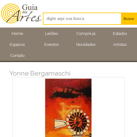
Buscar
Artistas
Home
Leilões
Compre já
Estados
Eventos
Espacos
Eventos
Novidades
Artistas
Locais
Contato
Yonne Bergamaschi