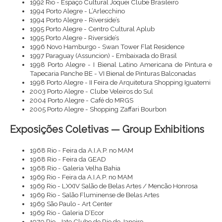
1992 Rio - Espaço Cultural Joquei Clube Brasileiro
1994 Porto Alegre - L’Arlecchino
1994 Porto Alegre - Riverside’s
1995 Porto Alegre - Centro Cultural Aplub
1995 Porto Alegre - Riverside’s
1996 Novo Hamburgo - Swan Tower Flat Residence
1997 Paraguay (Assuncion) - Embaixada do Brasil
1998 Porto Alegre - I Bienal Latino Americana de Pintura e
Tapecaria Panche BE - VI Bienal de Pinturas Balconadas
1998 Porto Alegre - II Feira de Arquitetura Shopping Iguatemi
2003 Porto Alegre - Clube Veleiros do Sul
2004 Porto Alegre - Café do MRGS
2005 Porto Alegre - Shopping Zaffari Bourbon
Exposições Coletivas — Group Exhibitions
1968 Rio - Feira da A.I.A.P. no MAM
1968 Rio - Feira da GEAD
1968 Rio - Galeria Velha Bahia
1969 Rio - Feira da A.I.A.P. no MAM
1969 Rio - LXXIV Salão de Belas Artes / Mencão Honrosa
1969 Rio - Salão Fluminense de Belas Artes
1969 São Paulo - Art Center
1969 Rio - Galeria D’Ecor
1970 Rio - Iate Clube do Rio de Janeiro