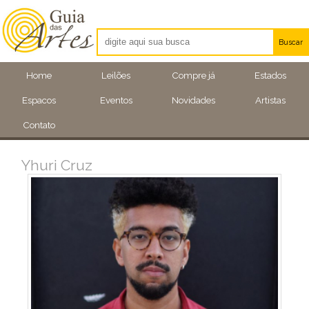
Buscar
Artistas
Home
Leilões
Compre já
Estados
Eventos
Espacos
Eventos
Novidades
Artistas
Locais
Contato
Yhuri Cruz