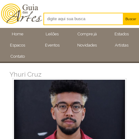
Buscar
Artistas
Home
Leilões
Compre já
Estados
Eventos
Espacos
Eventos
Novidades
Artistas
Locais
Contato
Yhuri Cruz