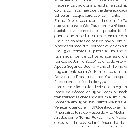
A sagitariana Tomie Ohtake nasceu na 
madeireiros tradicionais, residia na ruaSh
do chá comsua mãe que lhe dava educação t
sofreu um ataque cardíaco fulminante.
Em 1936 veio, acompanhada do irmão Teis
que veio para o São Paulo em 1926,fixou 
quefabricava remédios e o popular forti
guerra, que impediu Tomie de retornar e
Em suas palavras ao sair do navio Tomie 
pintores foi magistral por toda avida em sua
Em 1952, começa a pintar e um ano de
Kaminagai, dentre outros e, apenas oito
Isenção de Júri no SalãoNacional de Arte 
Após a Segunda Guerra Mundial, Tomie vol
tragicamente sua mãe, Kimi,sofreu um ata
De volta ao Brasil, nos anos 60, chega
faleceu em na década de 1970.
Tomie em São Paulo, dedica-se integralme
longo da década de 1960, com o usode t
transparências,chegando assim a um nível 
Somente em 1968 naturalizou-se brasileir
Veneza, quando em 1972destacou-se na 
PinturaBrasileira do Museu de Arte Modern
Artistas como Tomie, Fukushima e Mabe, u
obras e ainda apossível influência, devido 