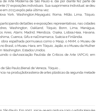
ta de Arte Moderna de São Paulo e, daí por diante fez parte de
e 77 exposições individuais. Sua suaprimeira Individual se deu
e em 2013,expôs pela última vez.
ova York, Washington,Mayaguëz, Roma, Milão, Lima, Tóquio,
articipando deSalões e exposições representativas, nas cidades
ndres, Washington, Oakland, Tóquio, Bonn, Lima, Manágua,
s Aires, Atami, Madrid, Mendoza, Osaka, Lisboa,Haia, Havana,
hima, Cuenca, Gifu e naDinamarca, Suécia e Finlândia.
a obra espalhada pormuseus como o Masp, o MAM, o Museu de
no Brasil, o Museu Hara, em Tóquio, Japão, e o Museu da Mulher
m Washington, Estados Unidos.
uindo o daAssociação Paulista de Críticos de Arte (APCA), em
is de São Paulo,Bienal de Veneza, Tóquio …
cia na produçãobrasileira de artes plásticas da segunda metade
São Paulo. Em 1952, inicia-se em pintura com o artista Keisuke