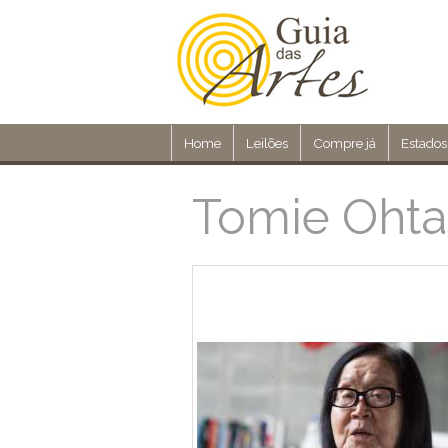
Home
Leilões
Compre já
Estados
Tomie Oht