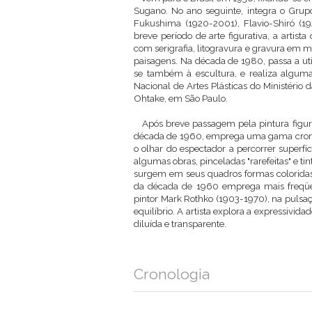
Sugano. No ano seguinte, integra o Grup
Fukushima (1920-2001), Flavio-Shiró (1
breve período de arte figurativa, a artist
com serigrafia, litogravura e gravura em 
paisagens. Na década de 1980, passa a ut
se também à escultura, e realiza alguma
Nacional de Artes Plásticas do Ministério 
Ohtake, em São Paulo.
Após breve passagem pela pintura figurat
década de 1960, emprega uma gama cromát
o olhar do espectador a percorrer superf
algumas obras, pinceladas "rarefeitas" e ti
surgem em seus quadros formas coloridas,
da década de 1960 emprega mais freqüen
pintor Mark Rothko (1903-1970), na pulsaçã
equilíbrio. A artista explora a expressivid
diluída e transparente.
Cronologia