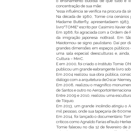
o ensinamento budista de que tudo é ilu
concentração de sua mãe:
"essa influência se verifica na procura da
Na década de 1980, Tomie cria cenários p
Madame Butterfly, apresentadaem 1983,
livro"TOMIE" escrito por Casimiro Xavier d
Em 1988, foi agraciada com a Ordem de Ri
da imigração japonesa noBrasil. Em S
Maiotornou-se signo paulistano. Daí por 
grandes dimensões em espaços públicos e
uma sala especial deesculturas e, ainda,
Cultura – MinC.
E em 2000, foi criado o Instituto Tomie Oh
publicou um grande eabrangente livro sob
Em 2004 realizou sua obra pública, consid
diálogo com a arquitetura deOscar Niemey
Em 2008, realizou o magnífico monument
de Santos e outro no AeroportoInternaciona
Entre 2009 e 2010, realizou uma escultu
de Tóquio.
Em 2013, um grande incêndio atingiu o A
mil pessoas, onde sua tapeçaria de 800me
Em 2014, foi lançado o documentário Tomi
críticos como Agnaldo Farias ePaulo Herke
Tomie faleceu no dia 12 de fevereiro de 2