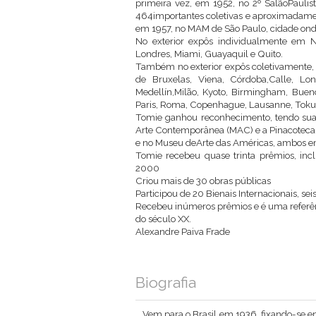
primeira vez, em 1952, no 2º SalãoPaulis
464importantes coletivas e aproximadament
em 1957, no MAM de São Paulo, cidade ond
No exterior expôs individualmente em N
Londres, Miami, Guayaquil e Quito.
Também no exterior expôs coletivamente, p
de Bruxelas, Viena, Córdoba,Calle, Lo
Medellín,Milão, Kyoto, Birmingham, Bueno
Paris, Roma, Copenhague, Lausanne, Tokus
Tomie ganhou reconhecimento, tendo su
Arte Contemporânea (MAC) e a Pinacoteca,
e no Museu deArte das Américas, ambos e
Tomie recebeu quase trinta prêmios, incl
2000
Criou mais de 30 obras públicas
Participou de 20 Bienais Internacionais, se
Recebeu inúmeros prêmios e é uma referên
do século XX.
Alexandre Paiva Frade
Biografia
Vem para o Brasil em 1936, fixando-se em 