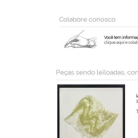
Colabore conosco
Você tem informaçõ
clique aqui e col
Nome
Peças sendo leiloadas, co
Email
Mensagem