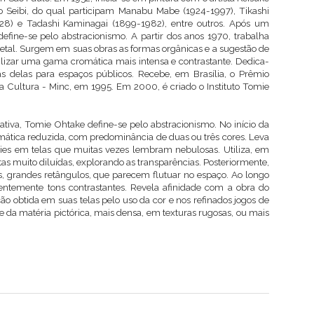
o Seibi, do qual participam Manabu Mabe (1924-1997), Tikashi
928) e Tadashi Kaminagai (1899-1982), entre outros. Após um
a define-se pelo abstracionismo. A partir dos anos 1970, trabalha
metal. Surgem em suas obras as formas orgânicas e a sugestão de
ilizar uma gama cromática mais intensa e contrastante. Dedica-
s delas para espaços públicos. Recebe, em Brasília, o Prêmio
da Cultura - Minc, em 1995. Em 2000, é criado o Instituto Tomie
iva, Tomie Ohtake define-se pelo abstracionismo. No início da
ica reduzida, com predominância de duas ou três cores. Leva
ícies em telas que muitas vezes lembram nebulosas. Utiliza, em
ntas muito diluídas, explorando as transparências. Posteriormente,
 grandes retângulos, que parecem flutuar no espaço. Ao longo
temente tons contrastantes. Revela afinidade com a obra do
o obtida em suas telas pelo uso da cor e nos refinados jogos de
ade da matéria pictórica, mais densa, em texturas rugosas, ou mais