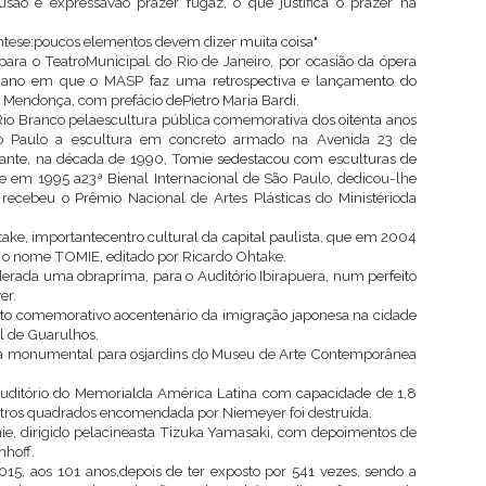
são e expressavao prazer fugaz, o que justifica o prazer na
 síntese:poucos elementos devem dizer muita coisa"
ara o TeatroMunicipal do Rio de Janeiro, por ocasião da ópera
 ano em que o MASP faz uma retrospectiva e lançamento do
e Mendonça, com prefácio dePietro Maria Bardi.
o Branco pelaescultura pública comemorativa dos oitenta anos
ão Paulo a escultura em concreto armado na Avenida 23 de
diante, na década de 1990, Tomie sedestacou com esculturas de
 em 1995 a23ª Bienal Internacional de São Paulo, dedicou-lhe
 recebeu o Prêmio Nacional de Artes Plásticas do Ministérioda
take, importantecentro cultural da capital paulista, que em 2004
 o nome TOMIE, editado por Ricardo Ohtake.
erada uma obraprima, para o Auditório Ibirapuera, num perfeito
er.
o comemorativo aocentenário da imigração japonesa na cidade
l de Guarulhos.
ra monumental para osjardins do Museu de Arte Contemporânea
uditório do Memorialda América Latina com capacidade de 1,8
tros quadrados encomendada por Niemeyer foi destruída.
e, dirigido pelacineasta Tizuka Yamasaki, com depoimentos de
nhoff.
015, aos 101 anos,depois de ter exposto por 541 vezes, sendo a