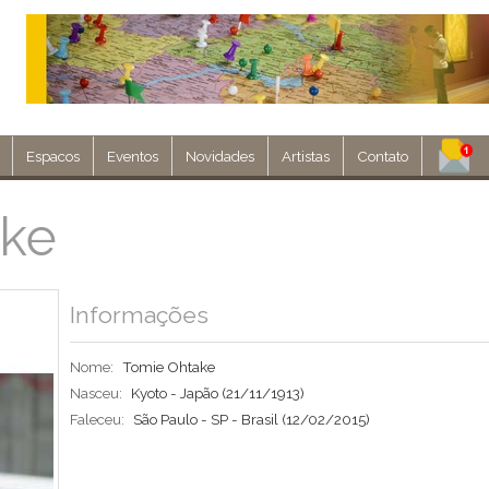
Espacos
Eventos
Novidades
Artistas
Contato
Assine nosso 
ake
Env
Informações
Nome:
Tomie Ohtake
Nasceu:
Kyoto - Japão
(21/11/1913)
Faleceu:
São Paulo - SP - Brasil
(12/02/2015)