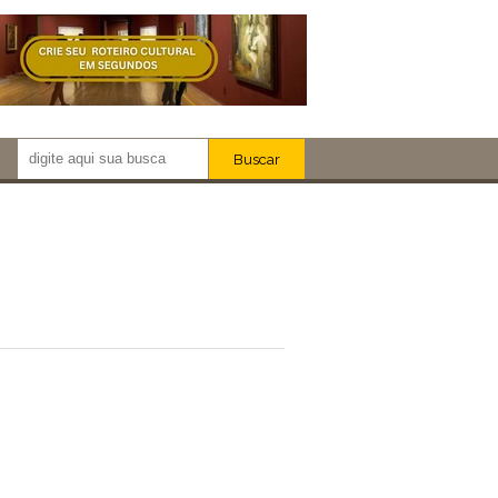
Buscar
Newsletter!
Artistas
Eventos
Locais
iar