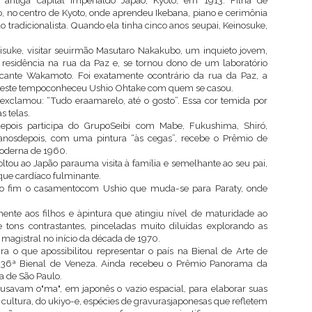
antiga capital imperialdo Japão, Kyoto, em 1913. Filha de
ijo, no centro de Kyoto, onde aprendeu Ikebana, piano e cerimônia
radicionalista. Quando ela tinha cinco anos seupai, Keinosuke,
uke, visitar seuirmão Masutaro Nakakubo, um inquieto jovem,
residência na rua da Paz e, se tornou dono de um laboratório
ficante Wakamoto. Foi exatamente ocontrário da rua da Paz, a
, neste tempoconheceu Ushio Ohtake com quem se casou.
exclamou: “Tudo eraamarelo, até o gosto”. Essa cor temida por
s telas.
pois participa do GrupoSeibi com Mabe, Fukushima, Shiró,
 anosdepois, com uma pintura “às cegas”, recebe o Prêmio de
Moderna de 1960.
tou ao Japão parauma visita à família e semelhante ao seu pai,
que cardíaco fulminante.
 ao fim o casamentocom Ushio que muda-se para Paraty, onde
nte aos filhos e àpintura que atingiu nível de maturidade ao
ons contrastantes, pinceladas muito diluídas explorando as
magistral no início da década de 1970.
a o que apossibilitou representar o país na Bienal de Arte de
36ª Bienal de Veneza. Ainda recebeu o Prêmio Panorama da
a de São Paulo.
savam o"ma", em japonês o vazio espacial, para elaborar suas
a cultura, do ukiyo-e, espécies de gravurasjaponesas que refletem