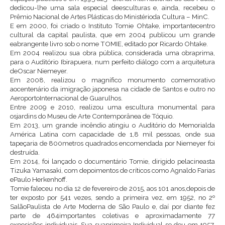
dedicou-lhe uma sala especial deesculturas e, ainda, recebeu o
Prêmio Nacional de Artes Plásticas do Ministérioda Cultura – MinC.
E em 2000, foi criado o Instituto Tomie Ohtake, importantecentro
cultural da capital paulista, que em 2004 publicou um grande
eabrangente livro sob o nome TOMIE, editado por Ricardo Ohtake.
Em 2004 realizou sua obra pública, considerada uma obraprima,
para o Auditório Ibirapuera, num perfeito diálogo com a arquitetura
deOscar Niemeyer.
Em 2008, realizou o magnífico monumento comemorativo
aocentenário da imigração japonesa na cidade de Santos e outro no
AeroportoInternacional de Guarulhos.
Entre 2009 e 2010, realizou uma escultura monumental para
osjardins do Museu de Arte Contemporânea de Tóquio.
Em 2013, um grande incêndio atingiu o Auditório do Memorialda
América Latina com capacidade de 1,8 mil pessoas, onde sua
tapeçaria de 800metros quadrados encomendada por Niemeyer foi
destruída.
Em 2014, foi lançado o documentário Tomie, dirigido pelacineasta
Tizuka Yamasaki, com depoimentos de críticos como Agnaldo Farias
ePaulo Herkenhoff.
Tomie faleceu no dia 12 de fevereiro de 2015, aos 101 anos,depois de
ter exposto por 541 vezes, sendo a primeira vez, em 1952, no 2º
SalãoPaulista de Arte Moderna de São Paulo e, daí por diante fez
parte de 464importantes coletivas e aproximadamente 77
exposições individuais. Sua suaprimeira Individual se deu em 1957,