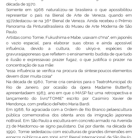
década de 1970.
Somente em 1968 naturalizou-se brasileira o que apossibilitou
representar o país na Bienal de Arte de Veneza, quando em
1972destacou-se na 36ª Bienal de Veneza. Ainda recebeu o Prêmio
Panorama da PinturaBrasileira do Museu de Arte Moderna de São
Paulo.
Artistas como Tomie, Fukushima e Mabe, usavam o"ma", em japonês
o vazio espacial, para elaborar suas obras e ainda apossível
influência, devido a cultura, do ukiyo-e, espécies de
gravurasjaponesas que refletem o ensinamento budista de que tudo
é ilusão e expressavao prazer fugaz, o que justifica o prazer na
concentração de sua mãe:
"essa influência se verifica na procura da síntese:poucos elementos
devem dizer muita coisa"
Na década de 1980, Tomie cria cenários para o TeatroMunicipal do
Rio de Janeiro, por ocasião da ópera Madame Butterfly,
apresentadaem 1983, ano em que o MASP faz uma retrospectiva e
lançamento do livro"TOMIE" escrito por Casimiro Xavier de
Mendonça, com prefácio dePietro Maria Bardi.
Em 1988, foi agraciada com a Ordem de Rio Branco pelaescultura
pública comemorativa dos oitenta anos da imigração japonesa
noBrasil. Em São Paulo a escultura em concreto armado na Avenida
23 de Maiotornou-se signo paulistano. Daí por diante, na década de
1990, Tomie sedestacou com esculturas de grandes dimensões em
espaços públicos e em 1995 a23ª Bienal Internacional de São Paulo,