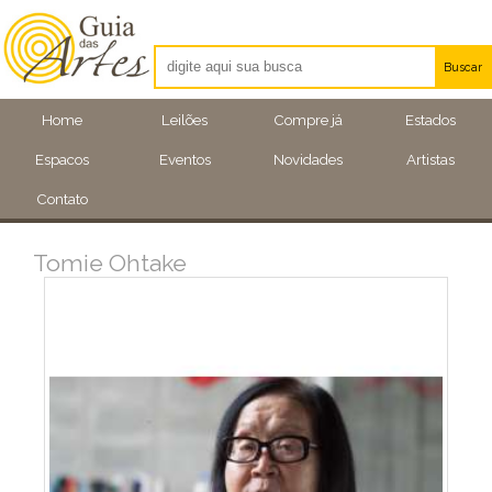
Buscar
Artistas
Home
Leilões
Compre já
Estados
Eventos
Espacos
Eventos
Novidades
Artistas
Locais
Contato
Tomie Ohtake