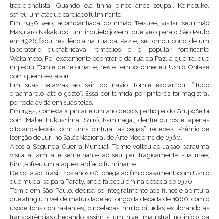
tradicionalista. Quando ela tinha cinco anos seupai, Keinosuke,
sofreu um ataque cardíaco fulminante.
Em 1936 veio, acompanhada do irmão Teisuke, visitar seuirmão
Masutaro Nakakubo, um inquieto jovem, que veio para o São Paulo
em 1926,fixou residência na rua da Paz e, se tornou dono de um
laboratório quefabricava remédios e o popular fortificante
Wakamoto. Foi exatamente ocontrário da rua da Paz, a guerra, que
impediu Tomie de retornar e, neste tempoconheceu Ushio Ohtake
com quem se casou.
Em suas palavras ao sair do navio Tomie exclamou: “Tudo
eraamarelo, até o gosto”. Essa cor temida por pintores foi magistral
por toda avida em suas telas.
Em 1952, começa a pintar e um ano depois participa do GrupoSeibi
com Mabe, Fukushima, Shiró, Kaminagai, dentre outros e, apenas
oito anosdepois, com uma pintura “às cegas”, recebe o Prêmio de
Isenção de Júri no SalãoNacional de Arte Moderna de 1960.
Após a Segunda Guerra Mundial, Tomie voltou ao Japão parauma
visita à família e semelhante ao seu pai, tragicamente sua mãe,
Kimi,sofreu um ataque cardíaco fulminante.
De volta ao Brasil, nos anos 60, chega ao fim o casamentocom Ushio
que muda-se para Paraty, onde faleceu em na década de 1970.
Tomie em São Paulo, dedica-se integralmente aos filhos e àpintura
que atingiu nível de maturidade ao longo da década de 1960, com o
usode tons contrastantes, pinceladas muito diluídas explorando as
transparências,chegando assim a um nível magistral no início da