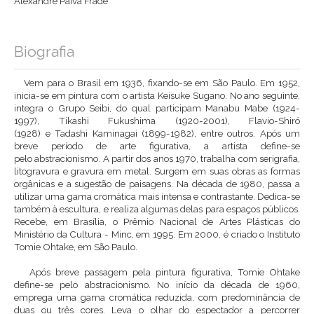
Alexandre Paiva Frade
Biografia
Vem para o Brasil em 1936, fixando-se em São Paulo. Em 1952,
inicia-se em pintura com o artista Keisuke Sugano. No ano seguinte,
integra o Grupo Seibi, do qual participam Manabu Mabe (1924-
1997), Tikashi Fukushima (1920-2001), Flavio-Shiró
(1928) e Tadashi Kaminagai (1899-1982), entre outros. Após um
breve período de arte figurativa, a artista define-se
pelo abstracionismo. A partir dos anos 1970, trabalha com serigrafia,
litogravura e gravura em metal. Surgem em suas obras as formas
orgânicas e a sugestão de paisagens. Na década de 1980, passa a
utilizar uma gama cromática mais intensa e contrastante. Dedica-se
também à escultura, e realiza algumas delas para espaços públicos.
Recebe, em Brasília, o Prêmio Nacional de Artes Plásticas do
Ministério da Cultura - Minc, em 1995. Em 2000, é criado o Instituto
Tomie Ohtake, em São Paulo.
Após breve passagem pela pintura figurativa, Tomie Ohtake
define-se pelo abstracionismo. No início da década de 1960,
emprega uma gama cromática reduzida, com predominância de
duas ou três cores. Leva o olhar do espectador a percorrer