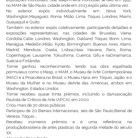
no MAM de São Paulo, cidade onde em 2013,expôs pela última vez.
No exterior expôs individualmente em Nova York,
Washington,Mayaguëz, Roma, Milão, Lima, Tóquio, Londres, Miami,
Guayaquil e Quito.
Também no exterior expôs coletivamente, participando deSalões e
exposições representativas, nas cidades de Bruxelas, Viena,
Córdoba,Calle, Londres, Washington, Oakland, Tóquio, Bonn, Lima,
Manágua, Medellín,Milão, Kyoto, Birmingham, Buenos Aires, Atami,
Madrid, Mendoza, Osaka, Lisboa,Haia, Havana, Paris, Roma,
Copenhague, Lausanne, Tokushima, Cuenca, Gifu e naDinamarca,
Suécia e Finlândia.
Tomie ganhou reconhecimento, tendo sua obra espalhada
pormuseus como o Masp, o MAM, o Museu de Arte Contemporânea
(MAC) e a Pinacoteca,no Brasil, o Museu Hara, em Tóquio, Japão, e o
Museu da Mulher e no Museu deArte das Américas, ambos em
Washington, Estados Unidos.
Tomie recebeu quase trinta prêmios, incluindo o daAssociação
Paulista de Críticos de Arte (APCA), em 2000
Criou mais de 30 obras públicas
Participou de 20 Bienais Internacionais, seis de São Paulo,Bienal de
Veneza, Tóquio …
Recebeu inúmeros prêmios e é uma referência na
produçãobrasileira de artes plásticas da segunda metade do século
XX.