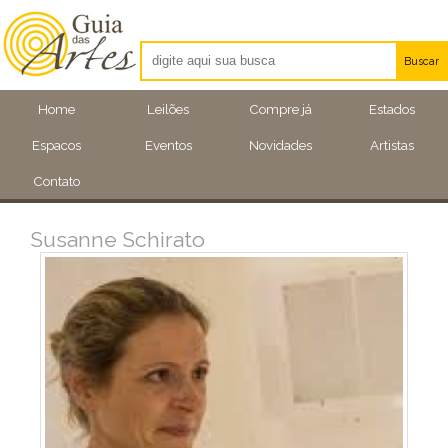
Buscar
Artistas
Home
Leilões
Compre já
Estados
Eventos
Espacos
Eventos
Novidades
Artistas
Locais
Contato
Susanne Schirato