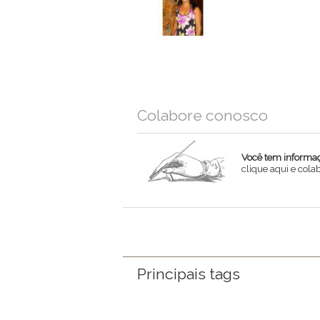
Colabore conosco
Você tem informaçõ
clique aqui e col
Nome
Email
Mensagem
Principais tags