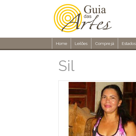
Home
Leilões
Compre já
Estados
Sil