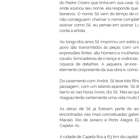
do Padre Cícero que tinha em sua casa. Q
onde assinou seu nome, ela responde que 
bonecos. O nome Sil vem do tempo de cri
não conseguiam chamar o nome completo d
assinar como Sil, eu pensei em assinar 
conta a artista.
Ao longo dos anos Sil imprimiu um estilo p
povo são transmitidos às peças com u
expressões fortes; são homens e mulhere
cavalo, brincadeiras de criança e vivência
riqueza de detalhes. A jaqueira, árvo
elemento onipresente da sua obra e, como 
Do casamento com André, Sil teve três filh
passagem, com um talento aparente. Sil di
barro só nas horas livres, diz Sil. Mas ao
Alagoas terão certamente uma vida muito 
As obras de Sil já fizeram parte do ac
encontradas nas mais conceituadas galeri
Maceió, Rio de Janeiro e Porto Alegre. 
Capela-AL.
A cidade de Capela fica a 63 km da capital