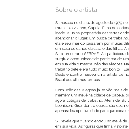
Sobre o artista
Sil nasceu no dia 14 de agosto de 1979 no 
município vizinho, Capela. Filha de cortad
idade. A usina proprietária das terras on
abandonar o lugar. Em busca de trabalho,
ela e seu marido passaram por muitas difi
em casa cuidando da casa e das filhas. A 
Sil a procurar o SEBRAE. Ali participou d
surgiu a oportunidade de participar de uma
em sua vida o mestre João das Alagoas. Na pr
trabalho dele e era tudo muito bonito... E
Deste encontro nasceu uma artista de no
Brasil dos últimos tempos.
Com João das Alagoas já se vão mais de
mantém um ateliê na cidade de Capela, on
agora colegas de trabalho. Além de Sil t
Leonílson, Gisé, dentre outros; são dez n
apenas deu oportunidade para que cada um
Sil revela que quando entrou no ateliê de
em sua vida. As figuras que tinha visto a