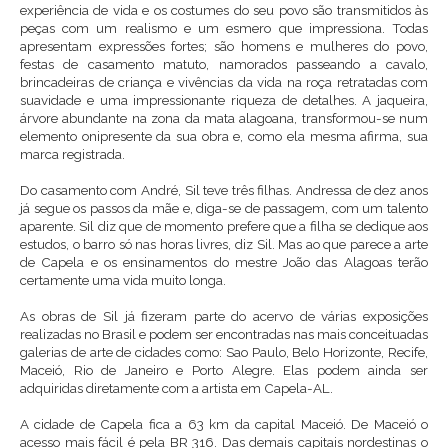
experiência de vida e os costumes do seu povo são transmitidos às
peças com um realismo e um esmero que impressiona. Todas
apresentam expressões fortes; são homens e mulheres do povo,
festas de casamento matuto, namorados passeando a cavalo,
brincadeiras de criança e vivências da vida na roça retratadas com
suavidade e uma impressionante riqueza de detalhes. A jaqueira,
árvore abundante na zona da mata alagoana, transformou-se num
elemento onipresente da sua obra e, como ela mesma afirma, sua
marca registrada.
Do casamento com André, Sil teve três filhas. Andressa de dez anos
já segue os passos da mãe e, diga-se de passagem, com um talento
aparente. Sil diz que de momento prefere que a filha se dedique aos
estudos, o barro só nas horas livres, diz Sil. Mas ao que parece a arte
de Capela e os ensinamentos do mestre João das Alagoas terão
certamente uma vida muito longa.
As obras de Sil já fizeram parte do acervo de várias exposições
realizadas no Brasil e podem ser encontradas nas mais conceituadas
galerias de arte de cidades como: Sao Paulo, Belo Horizonte, Recife,
Maceió, Rio de Janeiro e Porto Alegre. Elas podem ainda ser
adquiridas diretamente com a artista em Capela-AL.
A cidade de Capela fica a 63 km da capital Maceió. De Maceió o
acesso mais fácil é pela BR 316. Das demais capitais nordestinas o