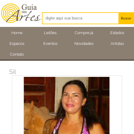
Buscar
Artistas
Home
Leilões
Compre já
Estados
Eventos
Espacos
Eventos
Novidades
Artistas
Locais
Contato
Sil