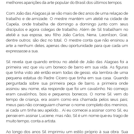
melhores aparições da arte popular do Brasil dos últimos tempos.
Com João das Alagoas já se vão mais de dez anos de uma relaçao de
trabalho e de amizade. O mestre mantém um ateliê na cidade de
Capela, onde trabalha de domingo a domingo junto com seus
discípulos e agora colegas de trabalho. Além de Sil trabalham no
ateliê a sua esposa, seu filho João Carlos, Nena, Leonílson, Gisé,
dentre outros; são dez no total. O mestre conta que não ensinou a
arte a nenhum deles, apenas deu oportunidade para que cada um
expressasse a sua.
Sil revela que quando entrou no ateliê de João das Alagoas foi a
primeira vez que viu um boneco de barro em sua vida. As figuras
que tinha visto até então eram todas de gesso, ela lembra de uma
pequena estatua do Padre Cícero que tinha em sua casa. Quando
perguntada sobre sua primeira peça de barro, a primeira onde
assinou seu nome, ela responde que foi um cavalinho. No começo
eram cavalinhos, bois e pequenos bonecos. O nome Sil vem do
tempo de criança, era assim como era chamada pelos seus pais;
meus pais não conseguiam chamar o nome completo dos meninos,
aí cada um tinha seu apelido... Aí eu comecei a assinar como Sil, eu
pensei em assinar Luciene, mas não, Sil é um nome que eu trago de
muito tempo, conta a artista.
Ao longo dos anos Sil imprimiu um estilo próprio à sua obra. Sua