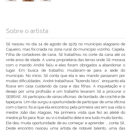
Sobre o artista
Sil nasceu no dia 14 de agosto de 1979 no município alagoano de
Cajueiro, mas foi criada na zona rural do município vizinho, Capela.
Filha de cortadores de cana, Sil trabalhou no corte da cana até os
vinte anos de idade. A usina proprietária das terras onde Sil morava
com o marido André faliu e eles foram obrigados a abandonar o
lugar. Em busca de trabalho, mudaram-se para a sede do
município. No início, Sil conta que ela e seu marido passaram por
muitas dificuldades; André trabalhava “fazendo bico”, enquanto ela
ficava em casa cuidando da casa e das filhas. A inquietação e o
desejo por uma profissão e um trabalho levaram Sil a procurar o
SEBRAE. Ali participou de várias oficinas: de bordado, de crochê e de
tapeçaria. Um dia surgiu a oportunidade de participar de uma oficina
com o barro; foi aí que ela encontrou pela primeira vez em sua vida o
mestre João das Alagoas. Na primeira visita que fez ao ateliê do
mestre já foi para ficar; eu vi o trabalho dele e era tudo muito bonito...
Ele deu muita oportunidade de eu começar e aprender..., conta Sil.
Deste encontro nasceu uma artista de notável talento, uma das