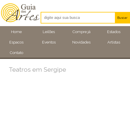
Buscar
Artistas
Home
Leilões
Compre já
Estados
Eventos
Espacos
Eventos
Novidades
Artistas
Locais
Contato
Teatros em Sergipe