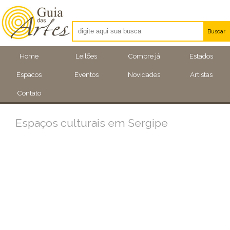
Buscar
Artistas
Home
Leilões
Compre já
Estados
Eventos
Espacos
Eventos
Novidades
Artistas
Locais
Contato
Espaços culturais em Sergipe