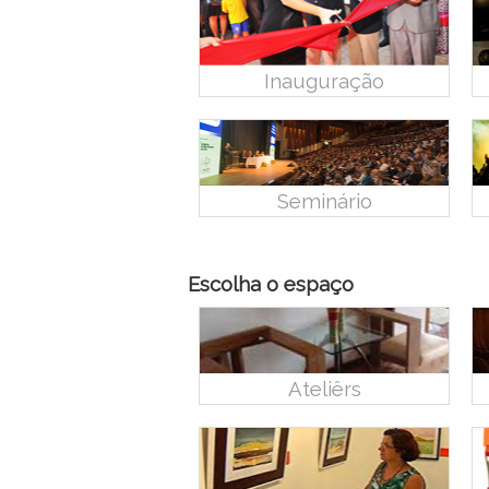
Inauguração
Seminário
Escolha o espaço
Ateliêrs