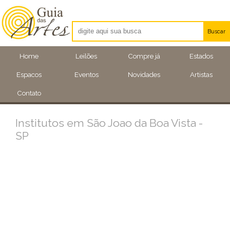
Buscar
Artistas
Home
Leilões
Compre já
Estados
Eventos
Espacos
Eventos
Novidades
Artistas
Locais
Contato
Institutos em São Joao da Boa Vista -
SP