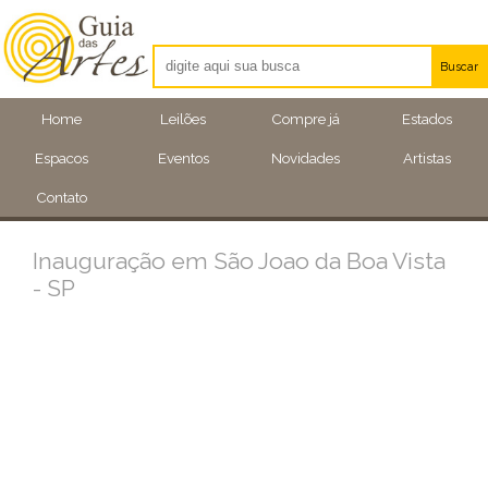
Buscar
Artistas
Home
Leilões
Compre já
Estados
Eventos
Espacos
Eventos
Novidades
Artistas
Locais
Contato
Inauguração em São Joao da Boa Vista
- SP