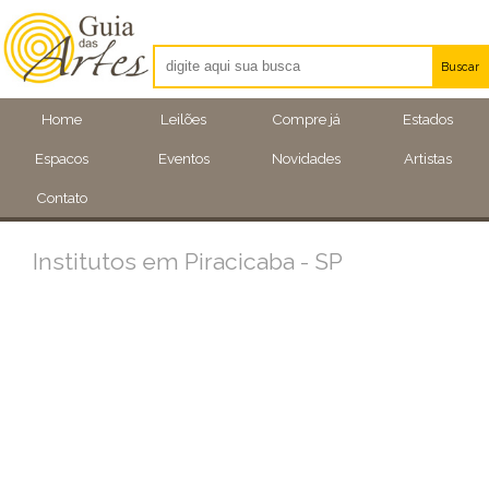
Buscar
Artistas
Home
Leilões
Compre já
Estados
Eventos
Espacos
Eventos
Novidades
Artistas
Locais
Contato
Institutos em Piracicaba - SP