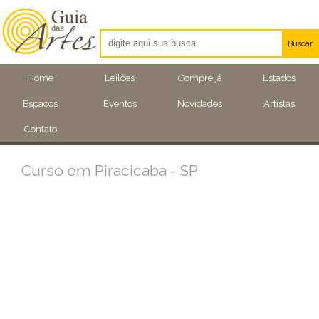
Buscar
Artistas
Home
Leilões
Compre já
Estados
Eventos
Espacos
Eventos
Novidades
Artistas
Locais
Contato
Curso em Piracicaba - SP