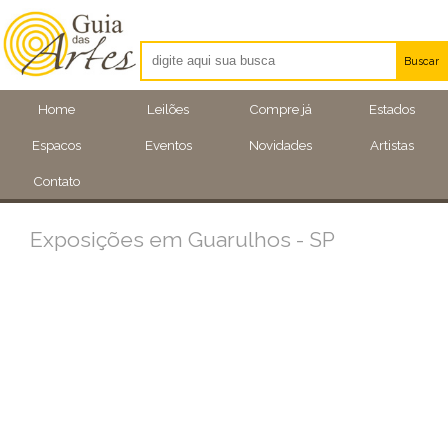
Buscar
Artistas
Home
Leilões
Compre já
Estados
Eventos
Espacos
Eventos
Novidades
Artistas
Locais
Contato
Exposições em Guarulhos - SP