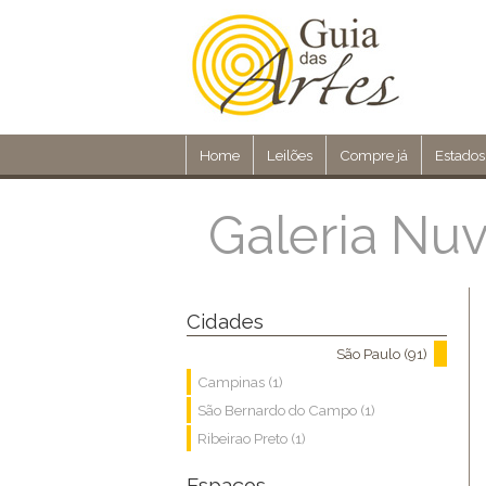
Home
Leilões
Compre já
Estados
Galeria Nu
Cidades
São Paulo (91)
Campinas (1)
São Bernardo do Campo (1)
Ribeirao Preto (1)
Espaços