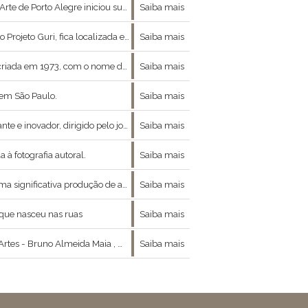
e iniciou suas atividades no ano de 1980.
Saiba mais
Guri, fica localizada em São Paulo.
Saiba mais
973, com o nome de Gabinete de Arte.
Saiba mais
 em São Paulo.
Saiba mais
 pelo jornalista e curador Renato De Cara.
Saiba mais
à fotografia autoral.
Saiba mais
artistas jovens e de artistas já consolidados
Saiba mais
que nasceu nas ruas
Saiba mais
ntre moda , arte e filosofia nos concedeu a ótima entrevista que se segue :
Saiba mais