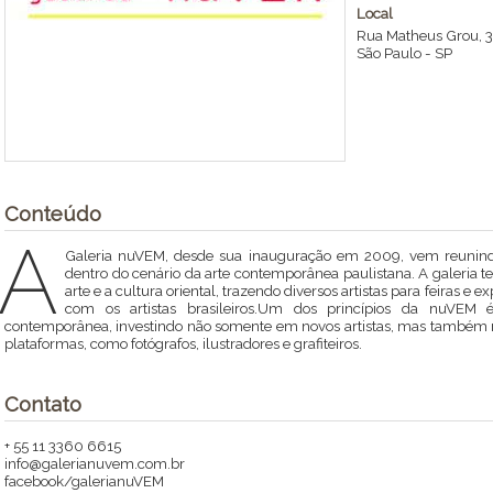
Local
Rua Matheus Grou, 3
São Paulo
-
SP
Conteúdo
A
Galeria nuVEM, desde sua inauguração em 2009, vem reunind
dentro do cenário da arte contemporânea paulistana. A galeria t
arte e a cultura oriental, trazendo diversos artistas para feiras e
com os artistas brasileiros.Um dos princípios da nuVEM é
contemporânea, investindo não somente em novos artistas, mas também n
plataformas, como fotógrafos, ilustradores e grafiteiros.
Contato
+ 55 11 3360 6615
info@galerianuvem.com.br
facebook/galerianuVEM