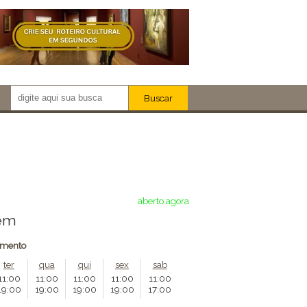
Buscar
Newsletter!
Artistas
Eventos
Locais
iar
aberto agora
vem
amento
ter
qua
qui
sex
sab
11:00
11:00
11:00
11:00
11:00
19:00
19:00
19:00
19:00
17:00