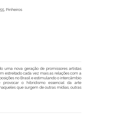
55, Pinheiros
o uma nova geração de promissores artistas
em estreitado cada vez mais as relações com a
 exposições no Brasil e estimulando o intercâmbio
 provocar o hibridismo essencial da arte
aqueles que surgem de outras mídias, outras