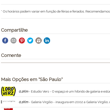
* Os horários podem variar em função de férias e feriados. Recomendamos li
Compartilhe
Comente
Mais Opções em "São Paulo"
0,1Km
- Estudio Vers - O espaço é um híbrido de galeria e estú
0,1Km
- Galeria Virgilio - inaugura em 2002 a Galeria Virgílio, que se apresenta no mercado de arte direcionada à produção de artistas jovens contemporâneos e artistas surgidos p