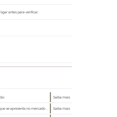
gar antes para verificar.
dio.
Saiba mais
rincipalmente a partir dos anos 80, que consolidaram presença no cenário da arte brasileira.
Saiba mais