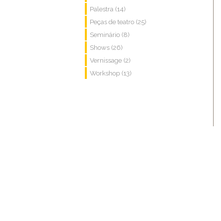
Palestra (14)
Peças de teatro (25)
Seminário (8)
Shows (26)
Vernissage (2)
Workshop (13)