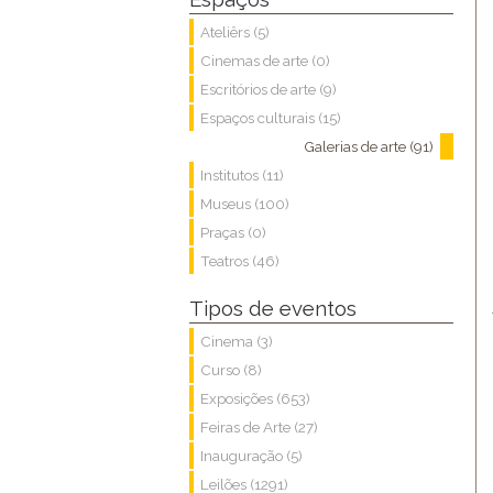
Ateliêrs (5)
Cinemas de arte (0)
Escritórios de arte (9)
Espaços culturais (15)
Galerias de arte (91)
Institutos (11)
Museus (100)
Praças (0)
Teatros (46)
Tipos de eventos
Cinema (3)
Curso (8)
Exposições (653)
Feiras de Arte (27)
Inauguração (5)
Leilões (1291)