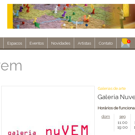
Espacos
Eventos
Novidades
Artistas
Contato
Assine nosso 
vem
Env
Galerias de arte
Galeria Nu
Horários de funcion
dom
seg
11:00
19:00