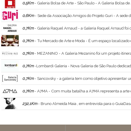
0,5Km
- Galeria Bolsa de Arte - São Paulo - A Galeria Bolsa de Arte de Porto Alegr
0,6Km
- Sede da Associação Amigos do Projeto Guri - A sede do Projeto 
0,7Km
- Galeria Raquel Arnaud - a Galeria Raquel Arnaud foi criada em 1
0,7Km
- Tu Mercado de Arte e Moda - É um espaço localizado
0,7Km
- MEZANINO - A Galeria Mezanino foi um projeto itinerante e inovador, dirigido
0,7Km
-Lombardi Galeria - Nova Galeria de São Paulo dedicada 
0,7Km
- Sancovsky - a galeria tem como objetivo apresentar uma significativa produção de 
0,7Km
- A7MA - Com muita batalha a A7MA representa a arte 
232,1Km
- Bruno Almeida Maia , em entrevista para o GuiaDasArtes - Bruno Almeida Maia , ministrante do curso Constelações Visionárias , a relação e