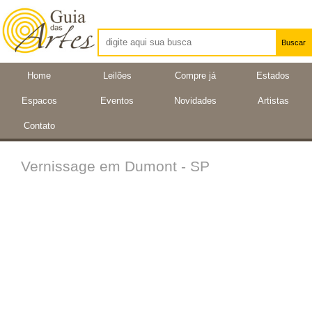
Buscar
Artistas
Home
Leilões
Compre já
Estados
Eventos
Espacos
Eventos
Novidades
Artistas
Locais
Contato
Vernissage em Dumont - SP