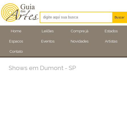
Buscar
Artistas
Home
Leilões
Compre já
Estados
Eventos
Espacos
Eventos
Novidades
Artistas
Locais
Contato
Shows em Dumont - SP