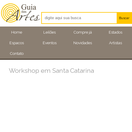
Buscar
Artistas
Home
Leilões
Compre já
Estados
Eventos
Espacos
Eventos
Novidades
Artistas
Locais
Contato
Workshop em Santa Catarina