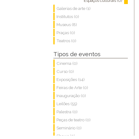
Espaços culturais (0)
Galerias de arte (1)
Institutos (0)
Museus (8)
Praças (0)
Teatros (0)
Tipos de eventos
Cinema (0)
Curso (0)
Exposições (14)
Feiras de Arte (0)
Inauguração (0)
Leilões (55)
Palestra (0)
Peças de teatro (0)
Seminário (0)
Shows (0)