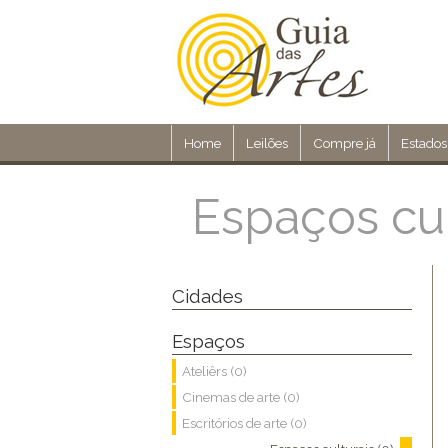
Home
Leilões
Compre já
Estados
Espaços cul
Cidades
Espaços
Ateliêrs (0)
Cinemas de arte (0)
Escritórios de arte (0)