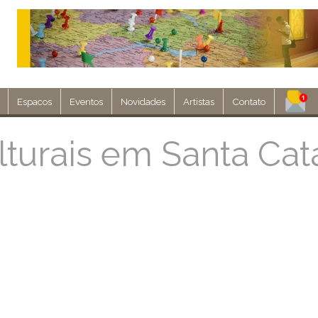
Espacos
Eventos
Novidades
Artistas
Contato
Assine nosso 
turais em Santa Cat
Env