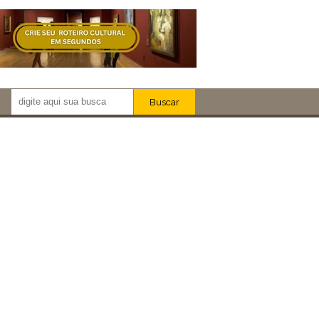
Buscar
Newsletter!
Artistas
Eventos
Locais
iar