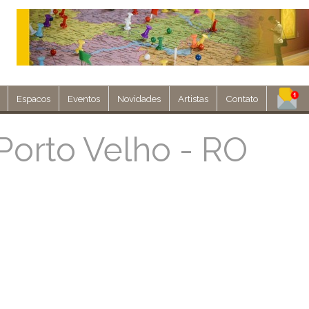
Espacos
Eventos
Novidades
Artistas
Contato
Assine nosso 
Porto Velho - RO
Env