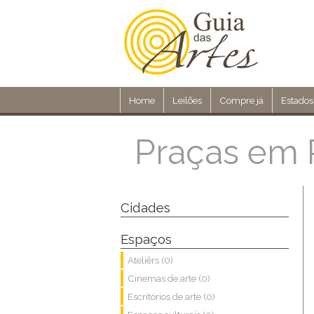
Home
Leilões
Compre já
Estados
Praças em 
Cidades
Espaços
Ateliêrs (0)
Cinemas de arte (0)
Escritórios de arte (0)