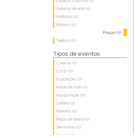
Espaços culturais (0)
Galerias de arte (0)
Institutos (0)
Museus (1)
Praças (0)
Teatros (0)
Tipos de eventos
Cinema (0)
Curso (0)
Exposições (0)
Feiras de Arte (0)
Inauguração (0)
Leilões (0)
Palestra (0)
Peças de teatro (0)
Seminário (0)
Shows (0)