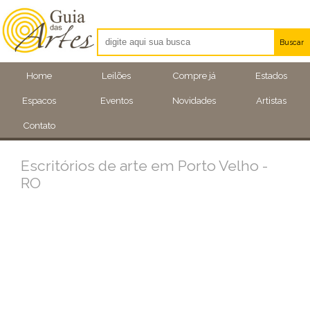
Buscar
Artistas
Home
Leilões
Compre já
Estados
Eventos
Espacos
Eventos
Novidades
Artistas
Locais
Contato
Escritórios de arte em Porto Velho -
RO