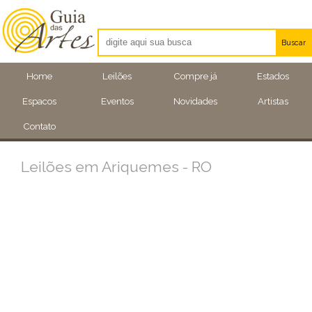
Buscar
Artistas
Home
Leilões
Compre já
Estados
Eventos
Espacos
Eventos
Novidades
Artistas
Locais
Contato
Leilões em Ariquemes - RO