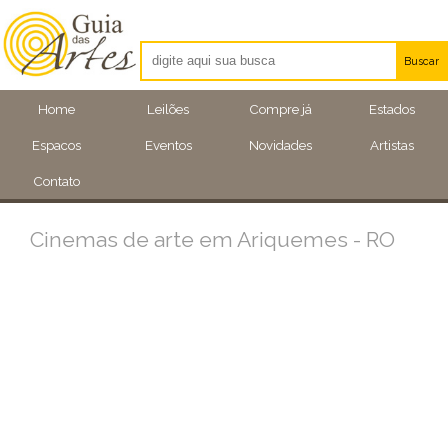
Buscar
Artistas
Home
Leilões
Compre já
Estados
Eventos
Espacos
Eventos
Novidades
Artistas
Locais
Contato
Cinemas de arte em Ariquemes - RO