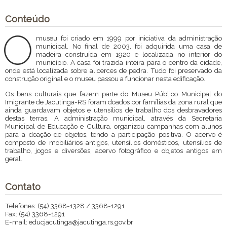
Conteúdo
O
museu foi criado em 1999 por iniciativa da administração
municipal. No final de 2003, foi adquirida uma casa de
madeira construída em 1920 e localizada no interior do
município. A casa foi trazida inteira para o centro da cidade,
onde está localizada sobre alicerces de pedra. Tudo foi preservado da
construção original e o museu passou a funcionar nesta edificação.
Os bens culturais que fazem parte do Museu Público Municipal do
Imigrante de Jacutinga-RS foram doados por famílias da zona rural que
ainda guardavam objetos e utensílios de trabalho dos desbravadores
destas terras. A administração municipal, através da Secretaria
Municipal de Educação e Cultura, organizou campanhas com alunos
para a doação de objetos, tendo a participação positiva. O acervo é
composto de mobiliários antigos, utensílios domésticos, utensílios de
trabalho, jogos e diversões, acervo fotográfico e objetos antigos em
geral.
Contato
Telefones: (54) 3368-1328 / 3368-1291
Fax: (54) 3368-1291
E-mail: educjacutinga@jacutinga.rs.gov.br