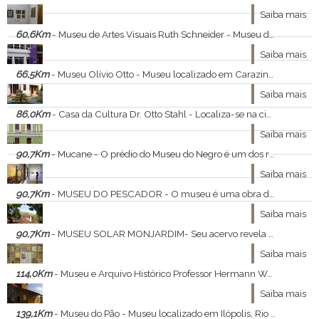
Saiba mais
60,6Km
- Museu de Artes Visuais Ruth Schneider - Museu de artes localizado na cidade de Passo Fundo.
Saiba mais
66,5Km
- Museu Olívio Otto - Museu localizado em Carazinho, no Rio Grande do Sul.
Saiba mais
86,0Km
- Casa da Cultura Dr. Otto Stahl - Localiza-se na cidade de Não-Me-Toque, Rio Grande do Sul.
Saiba mais
90,7Km
- Mucane - O prédio do Museu do Negro é um dos remanescentes da arquitetura de estilo eclética do início do século XX. O imóvel foi construído pelo coronel Francisco Schwab, com mourões de estacas de camará, em 1912, ano em que foi aberta a Avenida República.
Saiba mais
90,7Km
- MUSEU DO PESCADOR - O museu é uma obra do Programa Terra Mais Igual, na Ilha das Caieiras, Poligonal 12. O espaço é gerenciado pela Secretaria Municipal de Cultura (Semc) e conta com uma sala de leitura, projeto de extensão da Biblioteca Municipal Adelpho Poli Monjardim.
Saiba mais
90,7Km
- MUSEU SOLAR MONJARDIM- Seu acervo revela aspectos da vida cotidiana de uma família abastada do século XIX, levando a seus visitantes conhecimentos acerca dos objetos, costumes, manifestações artísticas e histórias de uma época marcante.
Saiba mais
114,0Km
- Museu e Arquivo Histórico Professor Hermann Wegermann - Museu localizado na cidade de Panambi, Rio Grande do Sul.
Saiba mais
139,1Km
- Museu do Pão - Museu localizado em Ilópolis, Rio Grande do Sul.