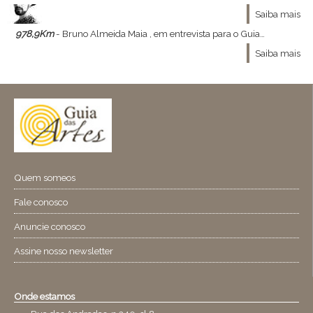
Saiba mais
978,9Km
- Bruno Almeida Maia , em entrevista para o GuiaDasArtes - Bruno Almeida Maia , ministrante do curso Constelações Visionárias , a relação entre moda , arte e filosofia nos concedeu a ótima entrevista que se segue :
Saiba mais
Quem someos
Fale conosco
Anuncie conosco
Assine nosso newsletter
Onde estamos