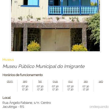
Museus
Museu Público Municipal do Imigrante
Horários de funcionamento
dom
seg
ter
qua
qui
sex
sab
07:30
07:30
07:30
07:30
07:30
17:30
17:30
17:30
17:30
17:30
Local
Rua Ângelo Fabiane, s/n. Centro
Jacutinga
-
RS
ondequando