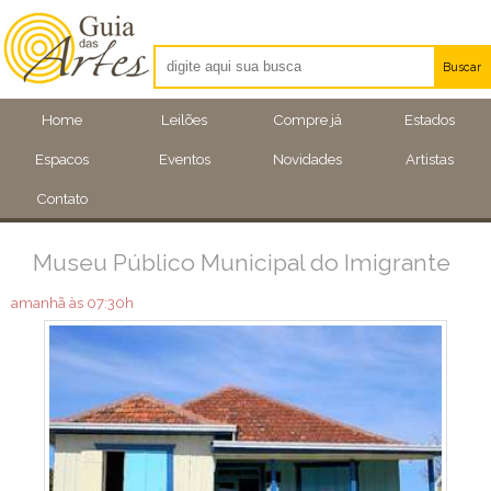
Buscar
Artistas
Home
Leilões
Compre já
Estados
Eventos
Espacos
Eventos
Novidades
Artistas
Locais
Contato
Museu Público Municipal do Imigrante
amanhã às 07:30h