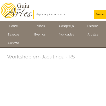
Buscar
Artistas
Home
Leilões
Compre já
Estados
Eventos
Espacos
Eventos
Novidades
Artistas
Locais
Contato
Workshop em Jacutinga - RS