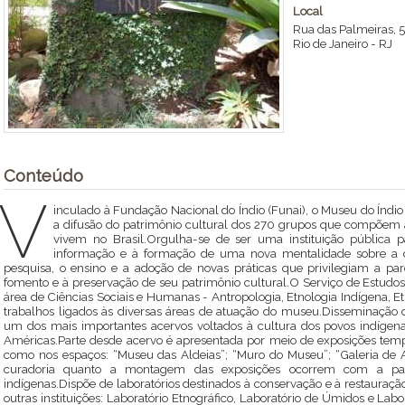
Local
Rua das Palmeiras, 
Rio de Janeiro
-
RJ
Conteúdo
V
inculado à Fundação Nacional do Índio (Funai), o Museu do Índi
a difusão do patrimônio cultural dos 270 grupos que compõem
vivem no Brasil.Orgulha-se de ser uma instituição pública pa
informação e à formação de uma nova mentalidade sobre a cu
pesquisa, o ensino e a adoção de novas práticas que privilegiam a pa
fomento e à preservação de seu patrimônio cultural.O Serviço de Estudo
área de Ciências Sociais e Humanas - Antropologia, Etnologia Indígena,
trabalhos ligados às diversas áreas de atuação do museu.Disseminação
um dos mais importantes acervos voltados à cultura dos povos indígenas
Américas.Parte desde acervo é apresentada por meio de exposições temp
como nos espaços: “Museu das Aldeias”; “Muro do Museu”; “Galeria de A
curadoria quanto a montagem das exposições ocorrem com a parc
indígenas.Dispõe de laboratórios destinados à conservação e à restaura
outras instituições: Laboratório Etnográfico, Laboratório de Úmidos e Lab