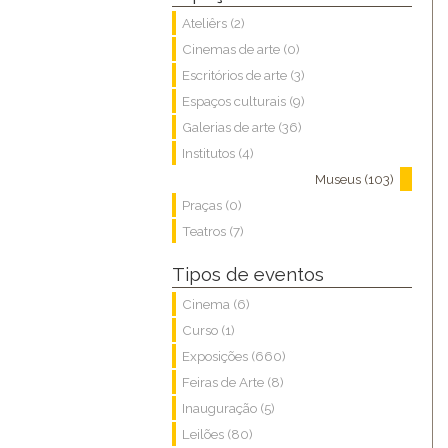
Ateliêrs (2)
Cinemas de arte (0)
Escritórios de arte (3)
Espaços culturais (9)
Galerias de arte (36)
Institutos (4)
Museus (103)
Praças (0)
Teatros (7)
Tipos de eventos
Cinema (6)
Curso (1)
Exposições (660)
Feiras de Arte (8)
Inauguração (5)
Leilões (80)