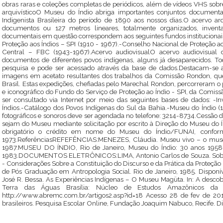
obras raras e coleções completas de periódicos, além de vídeos VHS sobre
arquivísticoO Museu do Índio abriga importantes conjuntos documentais
Indigenista Brasileira do período de 1890 aos nossos dias.O acervo arq
documentos ou 127 metros lineares, totalmente organizados, invent
documentais em questão correspondem aos seguintes fundos instituciona
Proteção aos Índios – SPI (1910 - 1967).-Conselho Nacional de Proteção a
Central – FBC (1943-1967).Acervo audiovisualO acervo audiovisual
documentos de diferentes povos indígenas, alguns já desaparecidos. To
pesquisa e pode ser acessado através da base de dados.Destacam-se
imagens em acetato resultantes dos trabalhos da Comissão Rondon, que i
Brasil. Estas expedições, chefiadas pelo Marechal Rondon, percorreram o 
e iconográfico do Fundo do Serviço de Proteção ao Índio - SPI, da Comi
ser consultado via Internet por meio das seguintes bases de dados: -I
Índios.-Catálogo dos Povos Indígenas do Sul da Bahia.-Museu do Índio (
fotográficos e sonoros deve ser agendada no telefone: 3214-8734.Cessão d
sejam do Museu mediante solicitação por escrito à Direção do Museu do 
obrigatório o crédito em nome do Museu do Índio/FUNAI, confo
1973.ReferênciasREFEFÊNCIAS:MENEZES, Cláudia. Museu vivo – o museu 
1987.MUSEU DO ÍNDIO, Rio de Janeiro, Museu do Índio: 30 anos 1958-
1983.DOCUMENTOS ELETRÔNICOS:LIMA, Antonio Carlos de Souza. Sobre 
- Considerações Sobre a Constituição do Discurso e da Prática da Proteção
de Pós Graduação em Antropologia Social. Rio de Janeiro, 1985. Disponí
José R. Bessa. As Experiências Indígenas – O Museu Magüta. In: A descob
Terra das Águas Brasília: Núcleo de Estudos Amazônicos da
http://www.abremc.com.br/artigos2.asp?id=18 Acesso 28 de fev de 201
brasileiros. Pesquisa Escolar Online, Fundação Joaquim Nabuco, Recife. Di