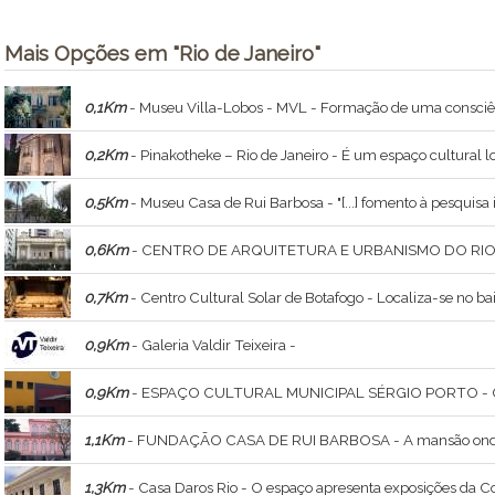
Mais Opções em "Rio de Janeiro"
0,1Km
- Museu Villa-Lobos - MVL - Formação de uma consciênc
0,2Km
- Pinakotheke – Rio de Janeiro - É um espaço cultural lo
0,5Km
- Museu Casa de Rui Barbosa - "[...] fomento à pesquisa inspirada na memória e no 
0,6Km
- CENTRO DE ARQUITETURA E URBANISMO DO RIO DE JANEIRO - Criado pela Lei Federal 12.378 de 31 de dezembro de 2010, o Conselho de Arquitetura e Urbanismo, autarquia dotada de personalidade jurídica de di
0,7Km
- Centro Cultural Solar de Botafogo - Localiza-se no bai
0,9Km
- Galeria Valdir Teixeira -
0,9Km
- ESPAÇO CULTURAL MUNICIPAL SÉRGIO PORTO - O local é um dos espaços culturais mais interessantes do Rio. Integra a Rede Municipal de Teatros da Secretaria Municipal de Cultura. Tem uma programaçã
1,1Km
- FUNDAÇÃO CASA DE RUI BARBOSA - A mansão onde está instalado o museu, construída em 1849, em estilo neoclássico, serviu de residência a Rui Barbosa (1849-1923) durante os últimos 28 anos 
1,3Km
- Casa Daros Rio - O espaço apresenta exposições da C