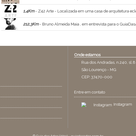
1,4Km
- Z42 Arte - Localizada em uma casa de arquitetura eclética dos anos 1930, com 1.500 m², abriga sete ateliês, cinco espaços expositivos e a coleção part
212,3Km
- Bruno Almeida Maia , em entrevista para o GuiaDasArtes - Bruno Almeida Maia , ministrante do curso Constelações Visionárias , a relação e
Onde estamos
Rua dos Andradas, n.240, sl.8
São Lourenço - MG
CEP: 37470-000
Entre em contato
Instagram