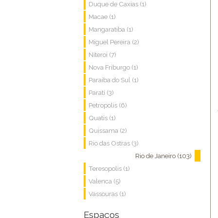
Duque de Caxias (1)
Macae (1)
Mangaratiba (1)
Miguel Pereira (2)
Niteroi (7)
Nova Friburgo (1)
Paraiba do Sul (1)
Parati (3)
Petropolis (6)
Quatis (1)
Quissama (2)
Rio das Ostras (3)
Rio de Janeiro (103)
Teresopolis (1)
Valenca (5)
Vassouras (1)
Espaços