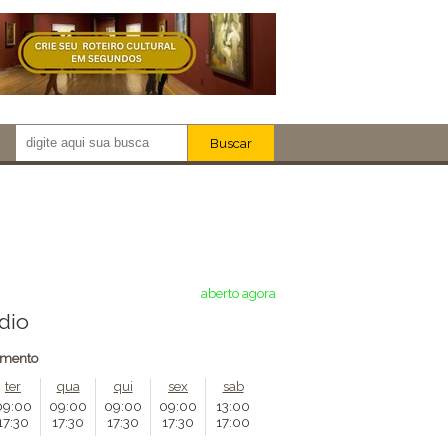
Buscar
Newsletter!
Artistas
Eventos
Locais
iar
aberto agora
dio
amento
ter
qua
qui
sex
sab
09:00
09:00
09:00
09:00
13:00
17:30
17:30
17:30
17:30
17:00