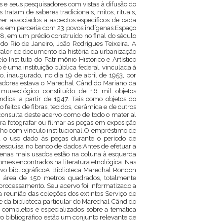
 e seus pesquisadores com vistas à difusão do
atam de saberes tradicionais, mitos, rituais,
zer associados a aspectos específicos de cada
dos em parceria com 23 povos indígenas.Espaço
978, em um prédio construído no final do século
 do Rio de Janeiro, João Rodrigues Teixeira. A
valor de documento da história da urbanização
nstituto do Patrimônio Histórico e Artístico
o é uma instituição pública federal, vinculada à
, inaugurado, no dia 19 de abril de 1953, por
adores estava o Marechal Cândido Mariano da
useológico constituído de 16 mil objetos
dios, a partir de 1947. Tais como objetos do
 feitos de fibras, tecidos, cerâmica e de outros
 consulta deste acervo como de todo o material
ra fotografar ou filmar as peças em exposição
ho com vínculo institucional.O empréstimo de
ja o uso dado às peças durante o período de
 pesquisa no banco de dados:Antes de efetuar a
genas mais usados estão na coluna à esquerda
omes encontrados na literatura etnológica. Nas
vo bibliográficoA Biblioteca Marechal Rondon
a área de 150 metros quadrados, totalmente
e processamento. Seu acervo foi informatizado a
da reunião das coleções dos extintos Serviço de
 e da biblioteca particular do Marechal Cândido
completos e especializados sobre a temática
o bibliográfico estão um conjunto relevante de