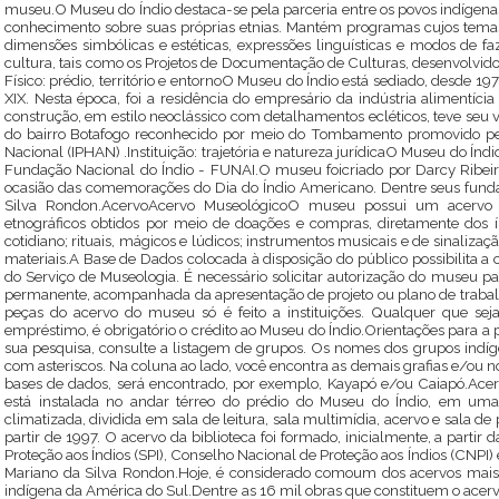
museu.O Museu do Índio destaca-se pela parceria entre os povos indígenas
conhecimento sobre suas próprias etnias. Mantém programas cujos temas tr
dimensões simbólicas e estéticas, expressões linguísticas e modos de fa
cultura, tais como os Projetos de Documentação de Culturas, desenvolvi
Físico: prédio, território e entornoO Museu do Índio está sediado, desde 1
XIX. Nesta época, foi a residência do empresário da indústria alimentícia
construção, em estilo neoclássico com detalhamentos ecléticos, teve seu 
do bairro Botafogo reconhecido por meio do Tombamento promovido pelo I
Nacional (IPHAN) .Instituição: trajetória e natureza jurídicaO Museu do Índi
Fundação Nacional do Índio - FUNAI.O museu foicriado por Darcy Ribeiro
ocasião das comemorações do Dia do Índio Americano. Dentre seus fund
Silva Rondon.AcervoAcervo MuseológicoO museu possui um acervo m
etnográficos obtidos por meio de doações e compras, diretamente dos ín
cotidiano; rituais, mágicos e lúdicos; instrumentos musicais e de sinalização
materiais.A Base de Dados colocada à disposição do público possibilita a
do Serviço de Museologia. É necessário solicitar autorização do museu pa
permanente, acompanhada da apresentação de projeto ou plano de trabal
peças do acervo do museu só é feito a instituições. Qualquer que se
empréstimo, é obrigatório o crédito ao Museu do Índio.Orientações para a
sua pesquisa, consulte a listagem de grupos. Os nomes dos grupos indí
com asteriscos. Na coluna ao lado, você encontra as demais grafias e/ou n
bases de dados, será encontrado, por exemplo, Kayapó e/ou Caiapó.Acer
está instalada no andar térreo do prédio do Museu do Índio, em um
climatizada, dividida em sala de leitura, sala multimídia, acervo e sala d
partir de 1997. O acervo da biblioteca foi formado, inicialmente, a partir 
Proteção aos Índios (SPI), Conselho Nacional de Proteção aos Índios (CNPI)
Mariano da Silva Rondon.Hoje, é considerado comoum dos acervos mais 
indígena da América do Sul.Dentre as 16 mil obras que constituem o acerv