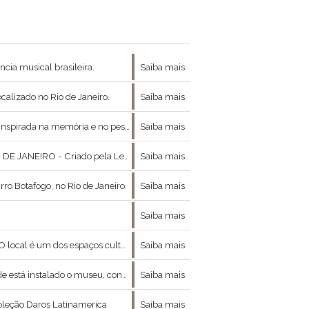
ia musical brasileira.
Saiba mais
calizado no Rio de Janeiro.
Saiba mais
peso da produção intelectual de seu patrono. "
Saiba mais
reito público, com autonomia administrativa, financeira e estrutura federativa, passa a regulamentar as ativid
Saiba mais
rro Botafogo, no Rio de Janeiro.
Saiba mais
Saiba mais
o variada, com exposições de arte, palestras, debates, workshops, espetáculos de teatro, recitais de po
Saiba mais
de sua vida. Possui um acervo de 1.400 peças de mobiliário, objetos decorativos e de uso pessoal e p
Saiba mais
oleção Daros Latinamerica
Saiba mais