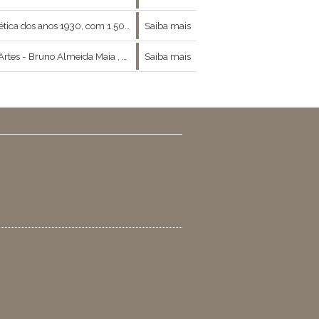
icular de Fabio Szwarcwald, além de um auditório e a redação da revista Santart.
Saiba mais
ntre moda , arte e filosofia nos concedeu a ótima entrevista que se segue :
Saiba mais