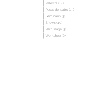
Palestra (14)
Peças de teatro (25)
Seminário (3)
Shows (40)
Vernissage (3)
Workshop (6)