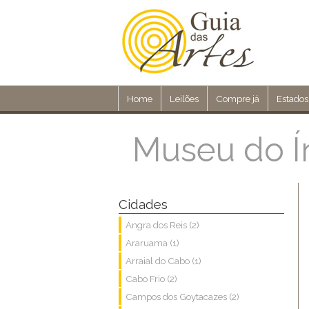
Home
Leilões
Compre já
Estados
Museu do Í
Cidades
Angra dos Reis (2)
Araruama (1)
Arraial do Cabo (1)
Cabo Frio (2)
Campos dos Goytacazes (2)