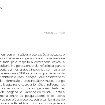
55
Museu do Indio
o tem como missão a preservação, a pesquisa e
 as sociedades indígenas contemporâneas que
utada pelo respeito à diversidade étnica, à
ltura indígena.Centro de referência para a
rceria com os grupos indígenas com vista ao
s e Pesquisa - SEP é composto por técnicos da
 Etnohistória e Comunicação - que desenvolvem
 da informação e preservação.O museu abriga
 brasileiros e sobre a temática indígena nas
orárias sobre o grupo indígena em destaque,
rte Indígena” e “Varanda do Museu”. Tanto a
eria entre os pesquisadores e os povos
ção de seu próprio acervo, como também aos de
oratório de Papel.A voz dos povos indígenas no