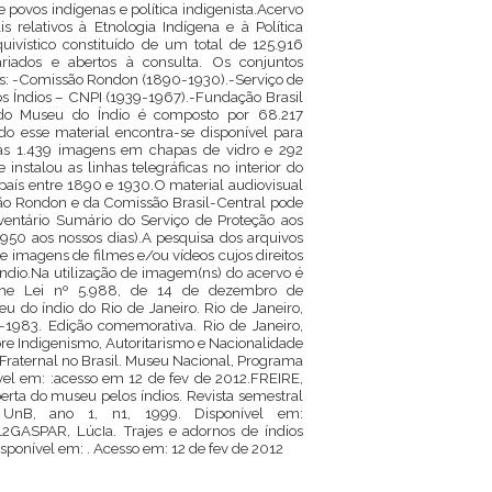
 povos indígenas e política indigenista.Acervo
 relativos à Etnologia Indígena e à Política
uivístico constituído de um total de 125.916
ariados e abertos à consulta. Os conjuntos
is: -Comissão Rondon (1890-1930).-Serviço de
os Índios – CNPI (1939-1967).-Fundação Brasil
 do Museu do Índio é composto por 68.217
do esse material encontra-se disponível para
 as 1.439 imagens em chapas de vidro e 292
nstalou as linhas telegráficas no interior do
país entre 1890 e 1930.O material audiovisual
ssão Rondon e da Comissão Brasil-Central pode
nventário Sumário do Serviço de Proteção aos
1950 aos nossos dias).A pesquisa dos arquivos
e imagens de filmes e/ou vídeos cujos direitos
Índio.Na utilização de imagem(ns) do acervo é
rme Lei nº 5.988, de 14 de dezembro de
do índio do Rio de Janeiro. Rio de Janeiro,
1983. Edição comemorativa. Rio de Janeiro,
Indigenismo, Autoritarismo e Nacionalidade
 Fraternal no Brasil. Museu Nacional, Programa
vel em: :acesso em 12 de fev de 2012.FREIRE,
erta do museu pelos índios. Revista semestral
 UnB, ano 1, n1, 1999. Disponível em:
2GASPAR, LúcIa. Trajes e adornos de índios
sponível em: . Acesso em: 12 de fev de 2012