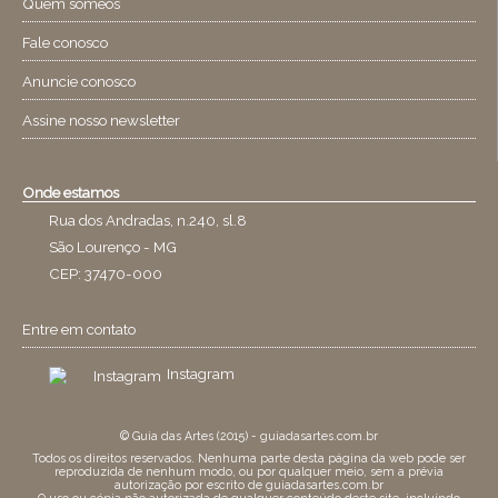
Quem someos
Fale conosco
Anuncie conosco
Assine nosso newsletter
Onde estamos
Rua dos Andradas, n.240, sl.8
São Lourenço - MG
CEP: 37470-000
Entre em contato
Instagram
© Guia das Artes (2015) - guiadasartes.com.br
Todos os direitos reservados. Nenhuma parte desta página da web pode ser
reproduzida de nenhum modo, ou por qualquer meio, sem a prévia
autorização por escrito de guiadasartes.com.br
O uso ou cópia não autorizada de qualquer conteúdo deste site, incluíndo