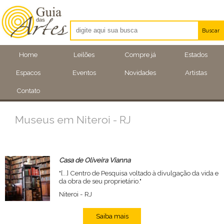
Buscar
Artistas
Home
Leilões
Compre já
Estados
Eventos
Espacos
Eventos
Novidades
Artistas
Locais
Contato
Museus em Niteroi - RJ
Casa de Oliveira Vianna
"[...] Centro de Pesquisa voltado à divulgação da vida e
da obra de seu proprietário."
Niteroi - RJ
Saiba mais