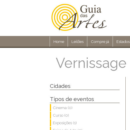
Home
Leilões
Compre já
Estados
Vernissage 
Cidades
Tipos de eventos
Cinema (0)
Curso (0)
Exposições (1)