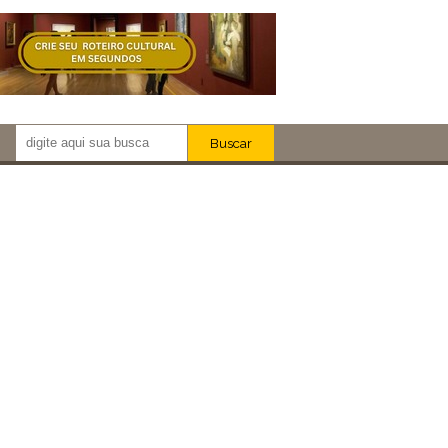
Buscar
Newsletter!
Artistas
Eventos
Locais
iar