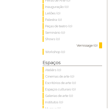
Feiras de Arte (0)
Inauguração (0)
Leilões (0)
Palestra (0)
Peças de teatro (0)
Seminário (0)
Shows (0)
Vernissage (0)
Workshop (0)
Espaços
Ateliêrs (0)
Cinemas de arte (0)
Escritórios de arte (0)
Espaços culturais (0)
Galerias de arte (0)
Institutos (0)
Museus (3)