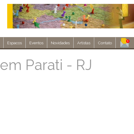
Espacos
Eventos
Novidades
Artistas
Contato
Assine nosso 
em Parati - RJ
Env