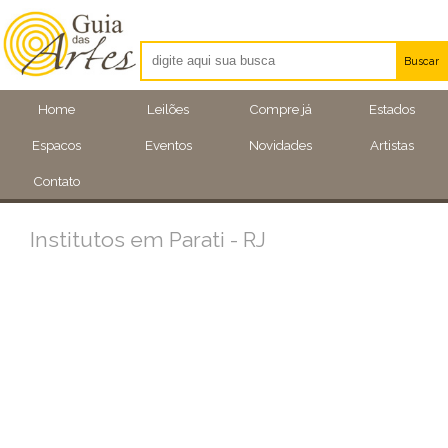
Buscar
Artistas
Home
Leilões
Compre já
Estados
Eventos
Espacos
Eventos
Novidades
Artistas
Locais
Contato
Institutos em Parati - RJ