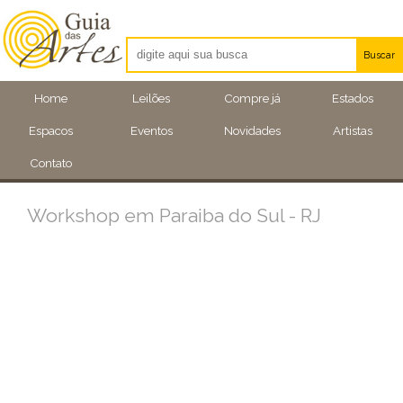
Buscar
Artistas
Home
Leilões
Compre já
Estados
Eventos
Espacos
Eventos
Novidades
Artistas
Locais
Contato
Workshop em Paraiba do Sul - RJ