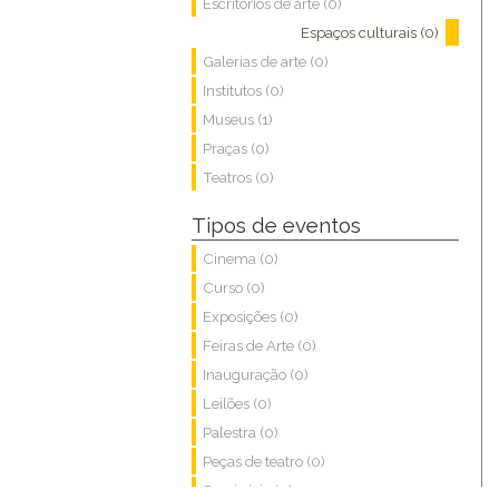
Escritórios de arte (0)
Espaços culturais (0)
Galerias de arte (0)
Institutos (0)
Museus (1)
Praças (0)
Teatros (0)
Tipos de eventos
Cinema (0)
Curso (0)
Exposições (0)
Feiras de Arte (0)
Inauguração (0)
Leilões (0)
Palestra (0)
Peças de teatro (0)
Seminário (0)