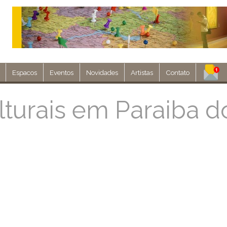
Espacos
Eventos
Novidades
Artistas
Contato
Assine nosso 
turais em Paraiba do
Env