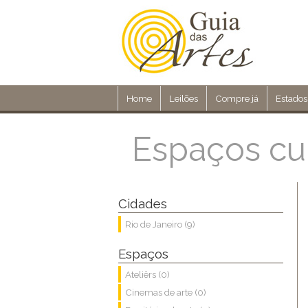
Home
Leilões
Compre já
Estados
Espaços cul
Cidades
Rio de Janeiro (9)
Espaços
Ateliêrs (0)
Cinemas de arte (0)