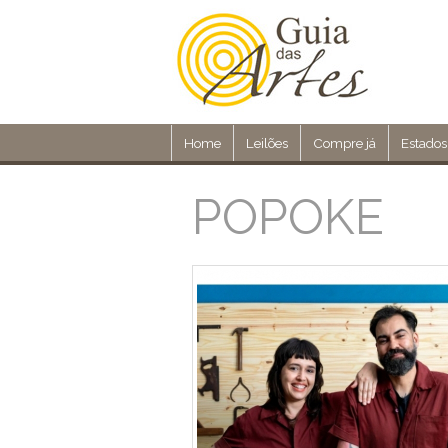
Home
Leilões
Compre já
Estados
POPOKE