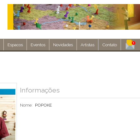
Espacos
Eventos
Novidades
Artistas
Contato
Assine nosso 
Env
Informações
Nome:
POPOKE