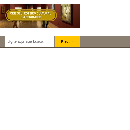
Buscar
Newsletter!
Artistas
Eventos
Locais
iar