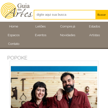
Buscar
Artistas
Home
Leilões
Compre já
Estados
Eventos
Espacos
Eventos
Novidades
Artistas
Locais
Contato
POPOKE