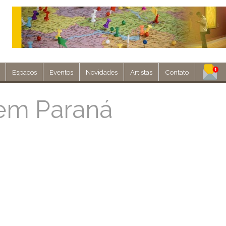
Espacos
Eventos
Novidades
Artistas
Contato
Assine nosso 
em Paraná
Env