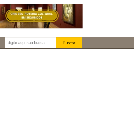
Buscar
Newsletter!
Artistas
Eventos
Locais
iar