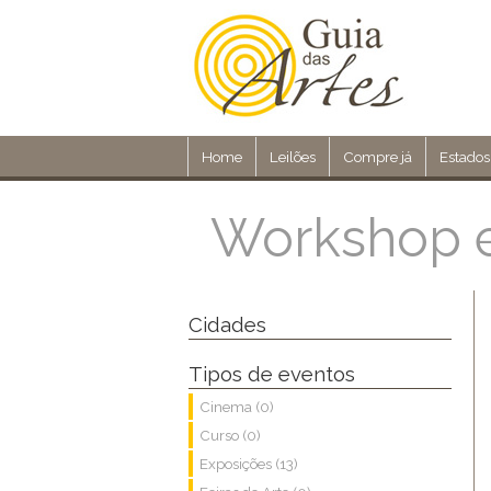
Home
Leilões
Compre já
Estados
Workshop 
Cidades
Tipos de eventos
Cinema (0)
Curso (0)
Exposições (13)