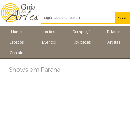
Buscar
Artistas
Home
Leilões
Compre já
Estados
Eventos
Espacos
Eventos
Novidades
Artistas
Locais
Contato
Shows em Paraná