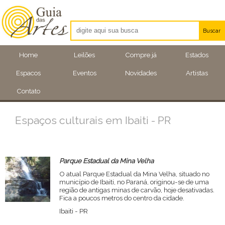
Buscar
Artistas
Home
Leilões
Compre já
Estados
Eventos
Espacos
Eventos
Novidades
Artistas
Locais
Contato
Espaços culturais em Ibaiti - PR
Parque Estadual da Mina Velha
O atual Parque Estadual da Mina Velha, situado no
município de Ibaiti, no Paraná, originou-se de uma
região de antigas minas de carvão, hoje desativadas.
Fica a poucos metros do centro da cidade.
Ibaiti - PR