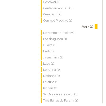
Cascavel (2)
Centenario do Sul (1)
Cerro Azul (1)
Cornelio Procopio (1)
Fenix (1)
Fernandes Pinheiro (1)
Foz do Iguacu (1)
Guaira (1)
Ibaiti (1)
Jaguariaiva (2)
Lapa (1)
Londrina (1)
Matinhos (1)
Palotina (1)
Pinhais (1)
São Miguel do Iguacu (1)
Tres Barras do Parana (1)