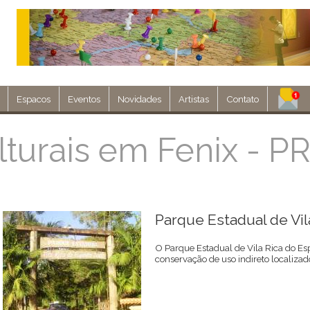
Espacos
Eventos
Novidades
Artistas
Contato
Assine nosso 
turais em Fenix - P
Env
Parque Estadual de Vil
O Parque Estadual de Vila Rica do Es
conservação de uso indireto localizad