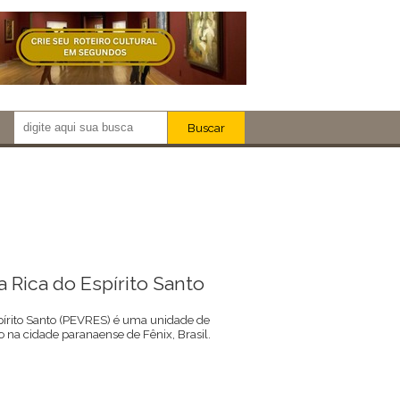
Buscar
Newsletter!
Artistas
R
Eventos
Locais
iar
a Rica do Espírito Santo
pírito Santo (PEVRES) é uma unidade de
o na cidade paranaense de Fênix, Brasil.