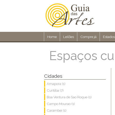
Home
Leilões
Compre já
Estados
Espaços cul
Cidades
Amapora (1)
Curitiba (7)
Boa Ventura de Sao Roque (1)
Campo Mourao (1)
Carambei (1)