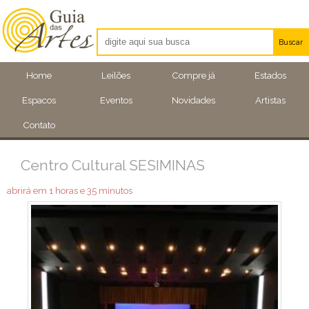
Buscar
Artistas
Home
Leilões
Compre já
Estados
Eventos
Espacos
Eventos
Novidades
Artistas
Locais
Contato
Centro Cultural SESIMINAS
abrirá em 1 horas e 35 minutos