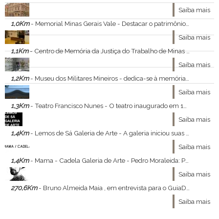
Saiba mais
1,0Km
- Memorial Minas Gerais Vale - Destacar o patrimônio cultural e histórico mineiro como importante fonte de experiências e emoções - esta é a proposta do Memorial Minas Gerais - Vale.
Saiba mais
1,1Km
- Centro de Memória da Justiça do Trabalho de Minas Gerais - O Centro de Memória foi criado em março de 1997, por meio de proposição aprovada pelo Egrégio Tribunal Regional do Trabalho da 3ª Região, sob a presidência do Juiz José Maria Caldeira.
Saiba mais
1,2Km
- Museu dos Militares Mineiros - dedica-se à memória de duas das mais tradicionais corporações do Estado,
Saiba mais
1,3Km
- Teatro Francisco Nunes - O teatro inaugurado em 1950 fica dentro do parque mais conhecido da cidade, o Municipal.
Saiba mais
1,4Km
- Lemos de Sá Galeria de Arte - A galeria iniciou suas atividades em 1992, com o nome de Kolams Galeria de Arte. Realiza exposições e produz livros e eventos afins. Mantém em acervo obras de Amilcar de Castro, Célia Euvaldo, Sergio Sister, Pedro David, Maria-Carmen Perlingeiro, Manfredo
Saiba mais
1,4Km
- Mama - Cadela Galeria de Arte - Pedro Moraleida: Pintura e Desenho reúne trabalhos inéditos e obras exibidas apenas no exterior do artista mineiro (1977-1999). São 54 trabalhos, sendo 14 de grande porte. Curadoria de Adriano Gomide (de 28/02/15, às 14h, a 30/03/15).
Saiba mais
270,6Km
- Bruno Almeida Maia , em entrevista para o GuiaDasArtes - Bruno Almeida Maia , ministrante do curso Constelações Visionárias , a relação entre moda , arte e filosofia nos concedeu a ótima entrevista que se segue :
Saiba mais