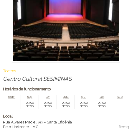
Teatros
Centro Cultural SESIMINAS
Horários de funcionamento
dom
seg
ter
qua
qui
sex
sab
09:00
09:00
09:00
09:00
09:00
18:00
18:00
18:00
18:00
18:00
Local
Rua Álvares Maciel, 59 – Santa Efigênia
Belo Horizonte
-
MG
fiemg