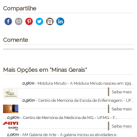
Compartilhe
Comente
Mais Opções em "Minas Gerais"
0,5Km
- Moldura Minuto - A Moldura Minuto nasceu em 1999 com o conceito de emolduramento rápido e hoje forma uma rede com de cerca de 71 lojas espalhadas por 31 cidades do Brasil. O espaço comercializa fotos, quadros, serigrafias e imagens gráficas. Atualmente a empresa possui um
Saiba mais
0,9Km
- Centro de Memória da Escola de Enfermagem - UFMG - O acervo histórico do Centro de Memória é constituído por documentos, fotos e recortes de jornais, fontes para pesquisadores interessados na recuperação da memória da instituição.
Saiba mais
0,9Km
- Centro de Memória da Medicina de MG - UFMG - Formada em 1911, pouco depois da criação de Belo Horizonte, a Faculdade de Medicina da UFMG carrega uma história rica, com personagens notáveis.
Saiba mais
1,0Km
- AM Galeria de Arte - A galeria iniciou as atividades em 1990 com representação somente de grandes escultores brasileiros, como Franz Weissmann, Amilcar de Castro, Ascânio MMM, Sérgio Camargo, Bruno Giorgi, José Bento, Jorge dos Anjos e Marcos Coelho Benjamim. Mais tarde, abri