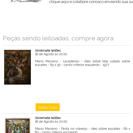
clique aqui e colabore conosco enviando sua su
Nome
Email
Peças sendo leiloadas, compre agora
Mensagem
iArremate leilões
18 de Agosto às 20:00
Mário Mariano - Lavadeiras - óleo sobre tela colado sobre
eucatex - 65 x 50 - canto inferior esquerdo - 1977
Saiba mais
iArremate leilões
18 de Agosto às 20:00
Mário Mariano - Festa no vilareijo - óleo sobre eucatex - 60 x
80 - canto inferior esquerdo