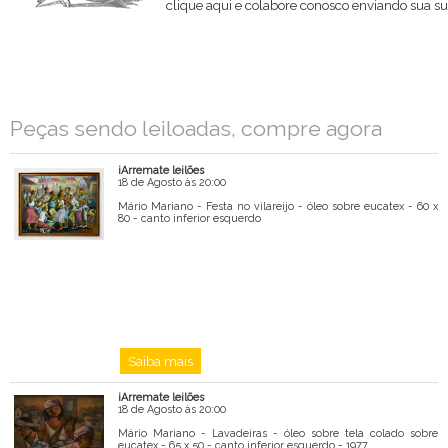
clique aqui e colabore conosco enviando sua su
Nome
Email
Peças sendo leiloadas, compre agora
Mensagem
iArremate leilões
18 de Agosto às 20:00
Mário Mariano - Festa no vilareijo - óleo sobre eucatex - 60 x
80 - canto inferior esquerdo
Saiba mais
iArremate leilões
18 de Agosto às 20:00
Mário Mariano - Lavadeiras - óleo sobre tela colado sobre
eucatex - 65 x 50 - canto inferior esquerdo - 1977