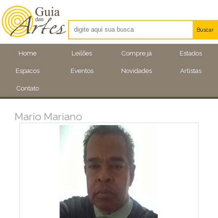
Buscar
Artistas
Home
Leilões
Compre já
Estados
Eventos
Espacos
Eventos
Novidades
Artistas
Locais
Contato
Mario Mariano