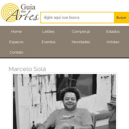
Buscar
Artistas
Home
Leilões
Compre já
Estados
Eventos
Espacos
Eventos
Novidades
Artistas
Locais
Contato
Marcelo Solá