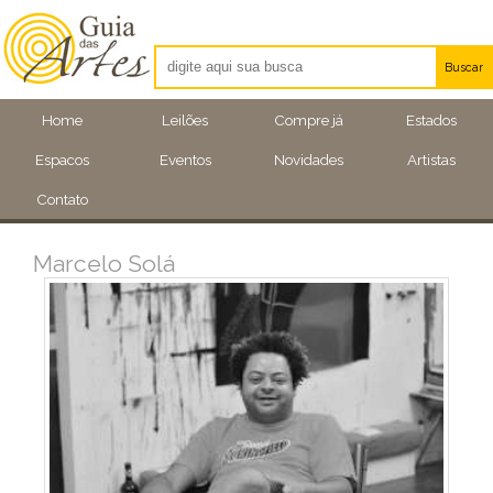
Buscar
Artistas
Home
Leilões
Compre já
Estados
Eventos
Espacos
Eventos
Novidades
Artistas
Locais
Contato
Marcelo Solá