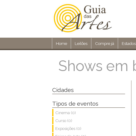
Home
Leilões
Compre já
Estados
Shows em 
Cidades
Tipos de eventos
Cinema (0)
Curso (0)
Exposições (0)