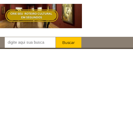
Buscar
Newsletter!
Artistas
Eventos
Locais
iar