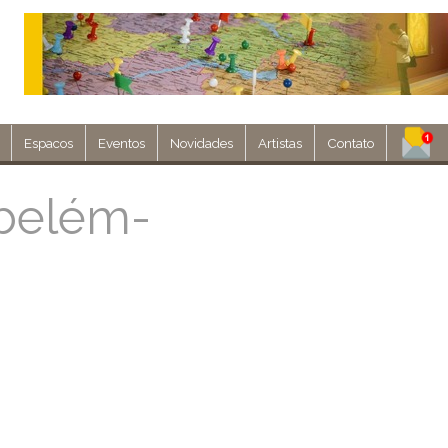
Espacos
Eventos
Novidades
Artistas
Contato
Assine nosso 
belém-
Env