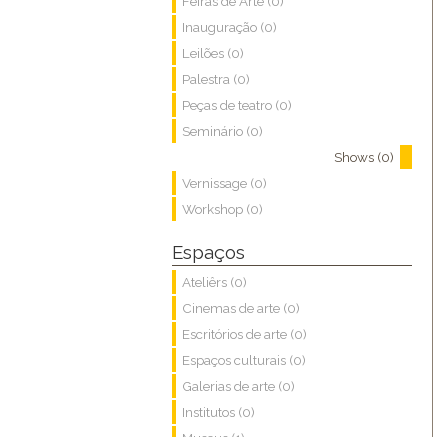
Feiras de Arte (0)
Inauguração (0)
Leilões (0)
Palestra (0)
Peças de teatro (0)
Seminário (0)
Shows (0)
Vernissage (0)
Workshop (0)
Espaços
Ateliêrs (0)
Cinemas de arte (0)
Escritórios de arte (0)
Espaços culturais (0)
Galerias de arte (0)
Institutos (0)
Museus (1)