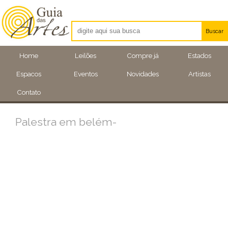
Buscar
Artistas
Home
Leilões
Compre já
Estados
Eventos
Espacos
Eventos
Novidades
Artistas
Locais
Contato
Palestra em belém-